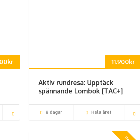
400
kr
11.900
kr
Aktiv rundresa: Upptäck
spännande Lombok [TAC+]
8 dagar
Hela året