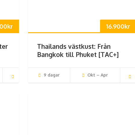
400
kr
16.900
kr
ter
Thailands västkust: Från
Bangkok till Phuket [TAC+]
9 dagar
Okt – Apr