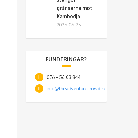
gränserna mot
Kambodja
2025-06-25
FUNDERINGAR?
076 - 56 03 844
info@theadventurecrowd.se