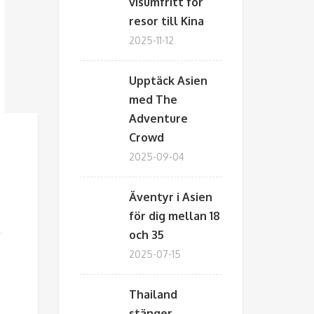
visumfritt för
resor till Kina
2025-11-12
Upptäck Asien
med The
Adventure
Crowd
2025-09-04
Äventyr i Asien
för dig mellan 18
och 35
2025-07-15
Thailand
stänger