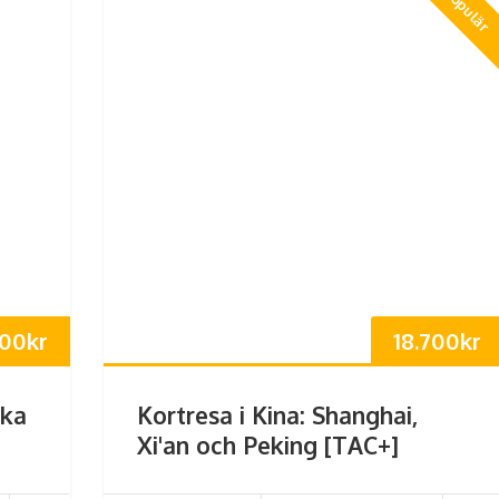
Populär
900
kr
18.700
kr
ska
Kortresa i Kina: Shanghai,
Xi'an och Peking [TAC+]