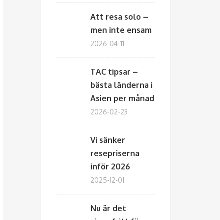
Att resa solo –
men inte ensam
2026-04-11
TAC tipsar –
bästa länderna i
Asien per månad
2026-02-23
Vi sänker
resepriserna
inför 2026
2025-12-01
Nu är det