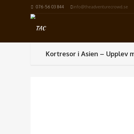
076-56 03 844
info@theadventurecrowd.se
Kortresor i Asien – Upplev m