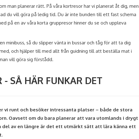
 man planerar rätt. På våra kortresor har vi planerat åt dig, men
d du vill göra på ledig tid. Du är inte bunden till ett fast schema
med på en av våra korta gruppresor hinner du se och uppleva
gen minibuss, så du slipper vänta in bussar och tåg för att ta dig
med, och hjälper till med allt från guidning till att beställa mat i
man vill göra sig förstådd.
- SÅ HÄR FUNKAR DET
er vi runt och besöker intressanta platser – både de stora
rn. Oavsett om du bara planerar att vara utomlands i drygt
n del av en längre är det ett utmärkt sätt att lära känna ett
t.