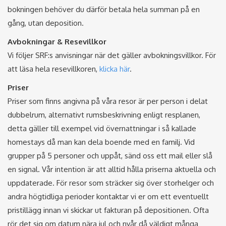
bokningen behöver du därför betala hela summan på en
gång, utan deposition.
Avbokningar & Resevillkor
Vi följer SRF:s anvisningar när det gäller avbokningsvillkor. För
att läsa hela resevillkoren,
klicka här
.
Priser
Priser som finns angivna på våra resor är per person i delat
dubbelrum, alternativt rumsbeskrivning enligt resplanen,
detta gäller till exempel vid övernattningar i så kallade
homestays då man kan dela boende med en familj. Vid
grupper på 5 personer och uppåt, sänd oss ett mail eller slå
en signal. Vår intention är att alltid hålla priserna aktuella och
uppdaterade. För resor som sträcker sig över storhelger och
andra högtidliga perioder kontaktar vi er om ett eventuellt
pristillägg innan vi skickar ut fakturan på depositionen. Ofta
rör det sig om datum nära jul och nyår då väldigt många