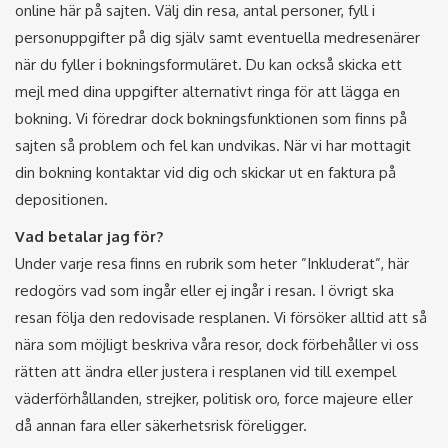
online här på sajten. Välj din resa, antal personer, fyll i
personuppgifter på dig själv samt eventuella medresenärer
när du fyller i bokningsformuläret. Du kan också skicka ett
mejl med dina uppgifter alternativt ringa för att lägga en
bokning. Vi föredrar dock bokningsfunktionen som finns på
sajten så problem och fel kan undvikas. När vi har mottagit
din bokning kontaktar vid dig och skickar ut en faktura på
depositionen.
Vad betalar jag för?
Under varje resa finns en rubrik som heter ”Inkluderat”, här
redogörs vad som ingår eller ej ingår i resan. I övrigt ska
resan följa den redovisade resplanen. Vi försöker alltid att så
nära som möjligt beskriva våra resor, dock förbehåller vi oss
rätten att ändra eller justera i resplanen vid till exempel
väderförhållanden, strejker, politisk oro, force majeure eller
då annan fara eller säkerhetsrisk föreligger.