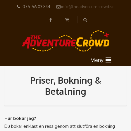
076-56 03 844
info@theadventurecrowd.se
Meny
Priser, Bokning &
Betalning
Hur bokar jag?
Du bokar enklast en resa genom att slutföra en bokning