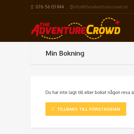
076-56 03 844
info@theadventurecrowd.se
Min Bokning
Du har inte lagt till eller bokat någon resa ä
TILLBAKS TILL FÖRSTASIDAN