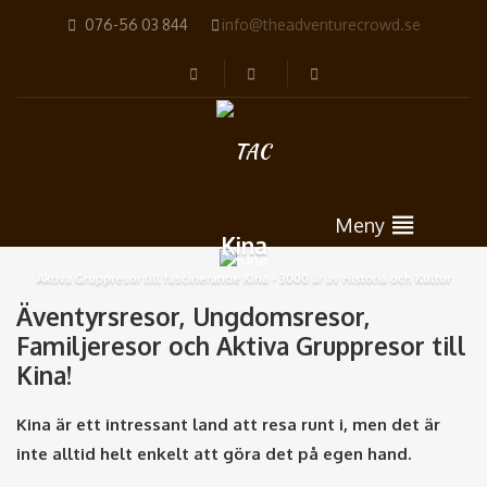
076-56 03 844
info@theadventurecrowd.se
Meny
Kina
Aktiva Gruppresor till fascinerande Kina - 3000 år av Historia och Kultur
Äventyrsresor, Ungdomsresor,
Familjeresor och Aktiva Gruppresor till
Kina!
Kina är ett intressant land att resa runt i, men det är
inte alltid helt enkelt att göra det på egen hand.