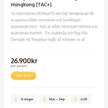
Hongkong [TAC+]
Ta med barnen till Kina! På den här familjeresan får
ni uppleva både storstäder och landsbygd i
spännande Kina - fullt av både intressant historia och
spännande framtid. Tre snabbtåg och flyg från
Chengdu till Yangshuo ingår, så ni hinner se så
26.900
kr
per person
VISA RESA
12 dagar
Mar – Sep
6/10