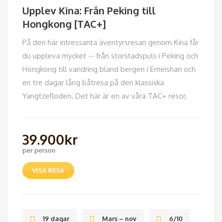
Upplev Kina: Från Peking till
Hongkong [TAC+]
På den här intressanta äventyrsresan genom Kina får
du uppleva mycket -- från storstadspuls i Peking och
Hongkong till vandring bland bergen i Emeishan och
en tre dagar lång båtresa på den klassiska
Yangtzefloden. Det här är en av våra TAC+ resor,
39.900
kr
per person
VISA RESA
19 dagar
Mars – nov
6/10