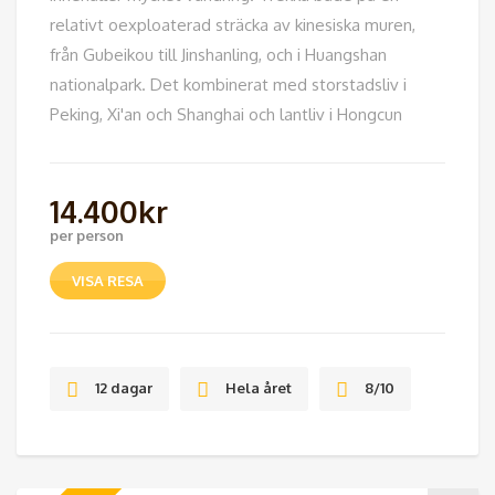
relativt oexploaterad sträcka av kinesiska muren,
från Gubeikou till Jinshanling, och i Huangshan
nationalpark. Det kombinerat med storstadsliv i
Peking, Xi'an och Shanghai och lantliv i Hongcun
14.400
kr
per person
VISA RESA
12 dagar
Hela året
8/10