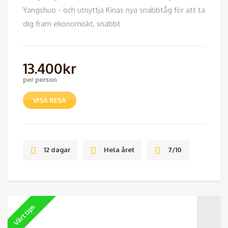
Yangshuo - och utnyttja Kinas nya snabbtåg för att ta
dig fram ekonomiskt, snabbt
13.400
kr
per person
VISA RESA
12 dagar
Hela året
7/10
Vårt tips