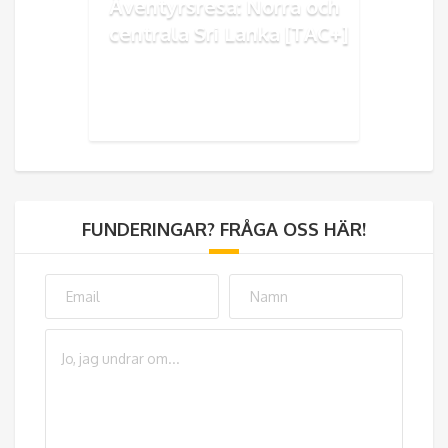
Äventyrsresa: Norra och
centrala Sri Lanka [TAC+]
FUNDERINGAR? FRÅGA OSS HÄR!