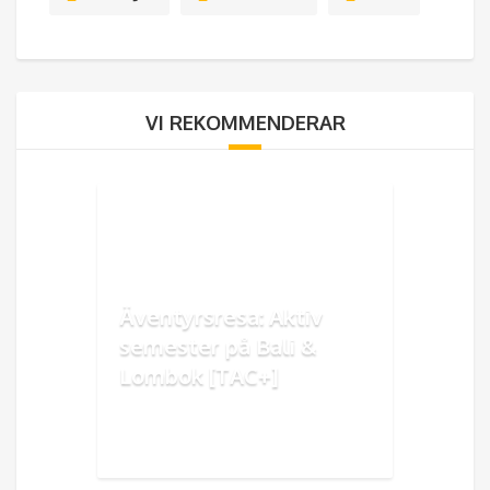
VI REKOMMENDERAR
Äventyrsresa: Aktiv
semester på Bali &
Lombok [TAC+]