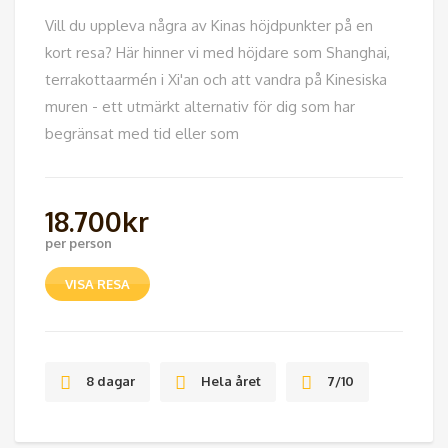
Vill du uppleva några av Kinas höjdpunkter på en
kort resa? Här hinner vi med höjdare som Shanghai,
terrakottaarmén i Xi'an och att vandra på Kinesiska
muren - ett utmärkt alternativ för dig som har
begränsat med tid eller som
18.700
kr
per person
VISA RESA
8 dagar
Hela året
7/10