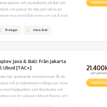
ända platser och sevärdheter på Bali och
VISA RESA
mbok, och passar för dig som vill ha en
rierad resa med både kultur och sol & bad.
 av skillnaderna mellan de
15 dagar
Hela året
5/10
plev Java & Bali: Från Jakarta
21.400
ll Ubud [TAC+]
per person
 den här spännande äventyrsresan får du
pleva två av Indonesiens många öar: stora
VISA RESA
va med höjdpunkter som Borobudur och
ndring upp för vulkanen Mount Bromo, och
iga lilla Bali med sina vackra tempel.