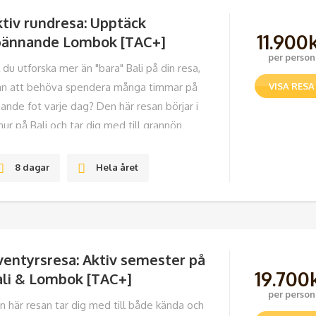
tiv rundresa: Upptäck
11.900
pännande Lombok [TAC+]
per person
l du utforska mer än "bara" Bali på din resa,
an att behöva spendera många timmar på
VISA RESA
sande fot varje dag? Den här resan börjar i
ur på Bali och tar dig med till grannön
mbok - inte lika turistanpassad
8 dagar
Hela året
4/10
ventyrsresa: Aktiv semester på
19.700
ali & Lombok [TAC+]
per person
n här resan tar dig med till både kända och