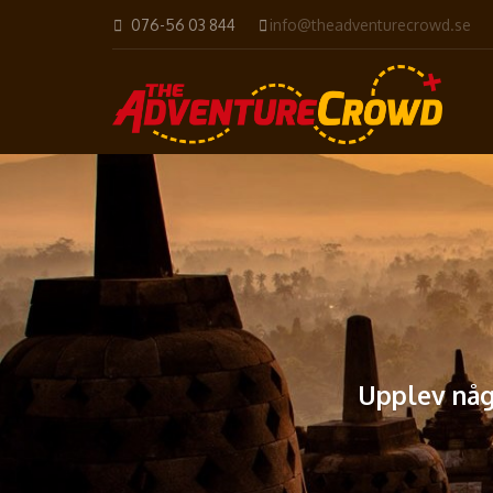
076-56 03 844
info@theadventurecrowd.se
Upplev någr