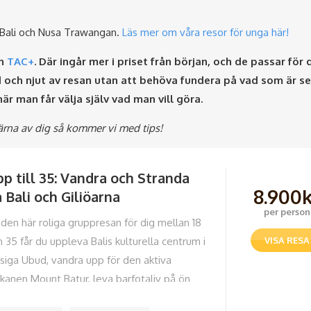
å Bali och Nusa Trawangan.
Läs mer om våra resor för unga här!
in
TAC+
. Där ingår mer i priset från början, och de passar för
ed och njut av resan utan att behöva fundera på vad som är s
är man får välja själv vad man vill göra.
ärna av dig så kommer vi med tips!
p till 35: Vandra och Stranda
8.900
 Bali och Giliöarna
per person
 den här roliga gruppresan för dig mellan 18
 35 får du uppleva Balis kulturella centrum i
VISA RESA
siga Ubud, vandra upp för den aktiva
lkanen Mount Batur, leva barfotaliv på ön
li Trawangan och avsluta i partytäta