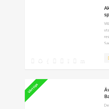
Ak
s
Vil
ut
re
San
Lo
Vårt tips
Ä
B
De