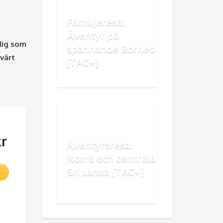
Familjeresa:
Äventyr på
 dig som
spännande Borneo
evärt
[TAC+]
kr
Äventyrsresa:
Norra och centrala
Sri Lanka [TAC+]