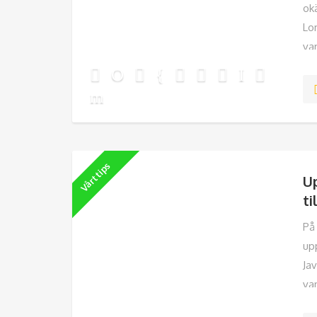
ok
Lo
va
En
Vårt tips
Up
ti
På
up
Ja
va
mys