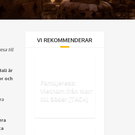
VI REKOMMENDERAR
sa till
Bali är
or och
Familjeresa:
Vietnam från Norr
till Söder [TAC+]
ra
era
ta