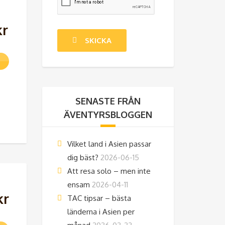
kr
SENASTE FRÅN
ÄVENTYRSBLOGGEN
Vilket land i Asien passar
dig bäst?
2026-06-15
Att resa solo – men inte
ensam
2026-04-11
kr
TAC tipsar – bästa
länderna i Asien per