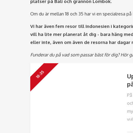
platser på Bali och grannön Lombok.
Om du är mellan 18 och 35 har vi en specialresa p
Vi har även fem resor till Indonesien i kategor
vill ha lite mer planerat åt dig - bara häng m
eller inte, även om även de resorna har dagar n
Funderar du på vad som passar bäst för dig? Hör g
18-35
Up
på
På
och
my
vu
Gi