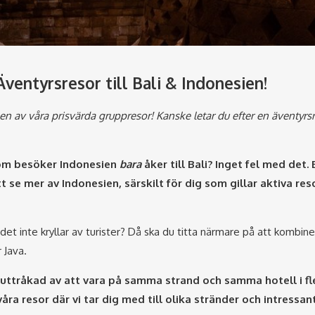
entyrsresor till Bali & Indonesien!
 av våra prisvärda gruppresor! Kanske letar du efter en äventyrsre
 som besöker Indonesien
bara
åker till Bali? Inget fel med det. 
 se mer av Indonesien, särskilt för dig som gillar aktiva res
 det inte kryllar av turister? Då ska du titta närmare på att kombine
 Java.
e uttråkad av att vara på samma strand och samma hotell i fl
a resor där vi tar dig med till olika stränder och intressan