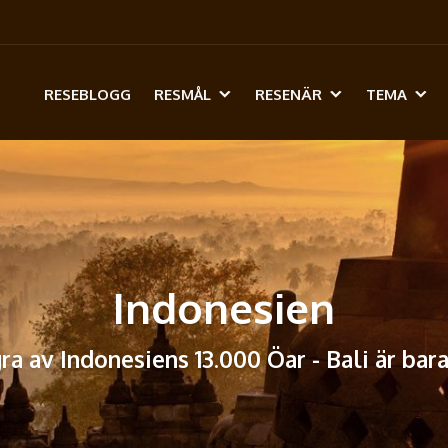
RESEBLOGG
RESMÅL
RESENÄR
TEMA
Indonesien
a av Indonesiens 13.000 Öar - Bali är bar