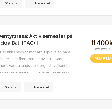
minyak. Ett kul, ekonomiskt
10 dagar
Hela året
6/10
ventyrsresa: Aktiv semester på
11.400
ckra Bali [TAC+]
per person
 Bali finns mycket mer att uppleva än bara
änder - här finns massor av intressanta
VISA RESA
mpel, vackra landskap, berg och vulkaner
h vänliga människor. Om du vill ha en resa
r du får uppleva mycket på kort tid utan
9 dagar
Hela året
6/10