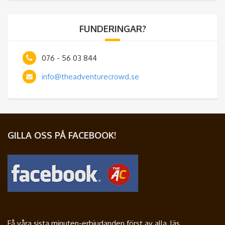
FUNDERINGAR?
076 - 56 03 844
info@theadventurecrowd.se
GILLA OSS PÅ FACEBOOK!
Få våra sista minuten-erbjudanden först av alla, läs