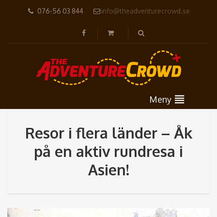
076-56 03 844
info@theadventurecrowd.se
Meny
Resor i flera länder – Åk
på en aktiv rundresa i
Asien!