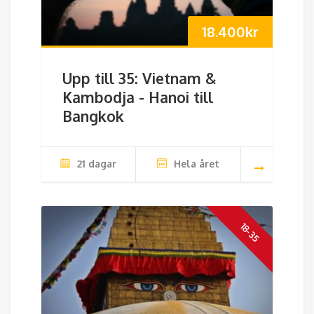
18.400
kr
Upp till 35: Vietnam &
Kambodja - Hanoi till
Bangkok
21 dagar
Hela året
18-35