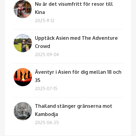
Nu är det visumfritt för resor till
Kina
2025-11-12
Upptäck Asien med The Adventure
Crowd
2025-09-04
Äventyr i Asien för dig mellan 18 och
35
2025-07-15
Thailand stänger gränserna mot
Kambodja
2025-06-25