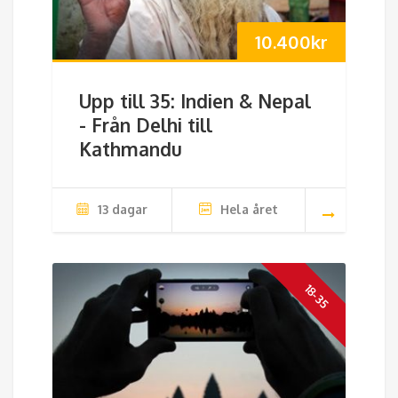
10.400
kr
Upp till 35: Indien & Nepal
- Från Delhi till
Kathmandu
13 dagar
Hela året
18-35