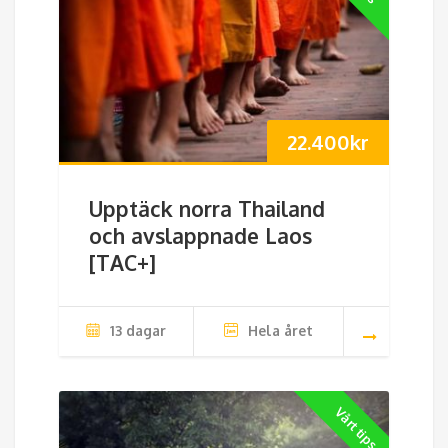
22.400
kr
Upptäck norra Thailand
och avslappnade Laos
[TAC+]
13 dagar
Hela året
Vårt tips