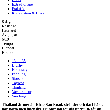
Extra/Förläng
Praktiskt
Kolla datum & Boka
8 dagar
Reslängd
Hela året
Avgångar
6/10
Tempo
Blandat
Boende
18 till 35
Djurliv
Homestay
Paddling
Storstad
Tågresa
Thailand
Vacker natur
Vandring
Thailand är mer än Khao San Road, stränder och öar! På den
här korta men intensiva gruppresan för dig under 36 får du