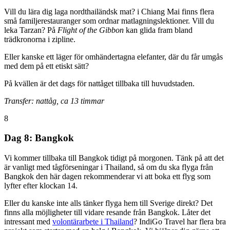
Vill du lära dig laga nordthailändsk mat? i Chiang Mai finns flera
små familjerestauranger som ordnar matlagningslektioner. Vill du
leka Tarzan? På
Flight of the Gibbon
kan glida fram bland
trädkronorna i zipline.
Eller kanske ett läger för omhändertagna elefanter, där du får umgås
med dem på ett etiskt sätt?
På kvällen är det dags för nattåget tillbaka till huvudstaden.
Transfer: nattåg, ca 13 timmar
8
Dag 8: Bangkok
Vi kommer tillbaka till Bangkok tidigt på morgonen. Tänk på att det
är vanligt med tågförseningar i Thailand, så om du ska flyga från
Bangkok den här dagen rekommenderar vi att boka ett flyg som
lyfter efter klockan 14.
Eller du kanske inte alls tänker flyga hem till Sverige direkt? Det
finns alla möjligheter till vidare resande från Bangkok. Låter det
intressant med
volontärarbete i Thailand
? IndiGo Travel har flera bra