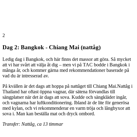
2
Dag 2: Bangkok - Chiang Mai (nattåg)
Ledig dag i Bangkok, och här finns det massor att göra. Så mycket
att vi har svårt att välja åt dig – men vi på TAC bodde i Bangkok i
många år, och kommer gärna med rekommendationer baserade på
vad du är intresserad av.
På kvällen är det dags att hoppa på nattåget till Chiang Mai.Nattåg i
Thailand har oftast öppna vagnar, där sätena förvandlas till
sängplatser när det är dags att sova. Kudde och sängkläder ingår,
och vagnarna har luftkonditionering. Ibland är de lite för generösa
med kylan, och vi rekommenderar en varm tröja och långbyxor att
sova i. Man kan beställa mat och dryck ombord.
Transfer: Nattåg, ca 13 timmar