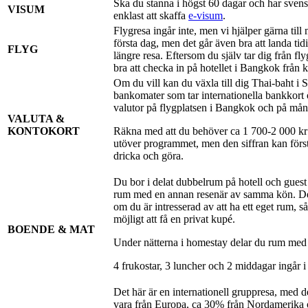
Ska du stanna i högst 60 dagar och har svens
VISUM
enklast att skaffa
e-visum
.
Flygresa ingår inte, men vi hjälper gärna till
första dag, men det går även bra att landa ti
FLYG
längre resa. Eftersom du själv tar dig från fly
bra att checka in på hotellet i Bangkok från k
Om du vill kan du växla till dig Thai-baht i 
bankomater som tar internationella bankkort
valutor på flygplatsen i Bangkok och på mång
VALUTA &
KONTOKORT
Räkna med att du behöver ca 1 700-2 000 kr i
utöver programmet, men den siffran kan förstå
dricka och göra.
Du bor i delat dubbelrum på hotell och gues
rum med en annan resenär av samma kön. Det
om du är intresserad av att ha ett eget rum, s
möjligt att få en privat kupé.
BOENDE & MAT
Under nätterna i homestay delar du rum med f
4 frukostar, 3 luncher och 2 middagar ingår i 
Det här är en internationell gruppresa, med d
vara från Europa, ca 30% från Nordamerika 