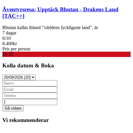
Äventyrsresa: Upptäck Bhutan - Drakens Land
[TAC++]
Bhutan kallas ibland "världens lyckligaste land", är
7 dagar
6/10
8.400
kr
Pris per person
18-35
Kolla datum & Boka
Vi rekommenderar