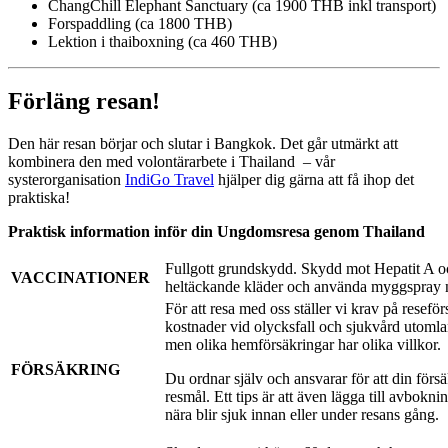
ChangChill Elephant Sanctuary (ca 1900 THB inkl transport)
Forspaddling (ca 1800 THB)
Lektion i thaiboxning (ca 460 THB)
Förläng resan!
Den här resan börjar och slutar i Bangkok. Det går utmärkt att
kombinera den med volontärarbete i Thailand – vår
systerorganisation
IndiGo Travel
hjälper dig gärna att få ihop det
praktiska!
Praktisk information inför din Ungdomsresa genom Thailand
Fullgott grundskydd. Skydd mot Hepatit A o
VACCINATIONER
heltäckande kläder och använda myggspray när
För att resa med oss ställer vi krav på resef
kostnader vid olycksfall och sjukvård utomla
men olika hemförsäkringar har olika villkor.
FÖRSÄKRING
Du ordnar själv och ansvarar för att din försäk
resmål. Ett tips är att även lägga till avbokn
nära blir sjuk innan eller under resans gång.