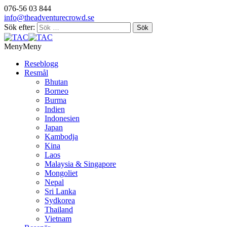
076-56 03 844
info@theadventurecrowd.se
Sök efter:
Meny
Meny
Reseblogg
Resmål
Bhutan
Borneo
Burma
Indien
Indonesien
Japan
Kambodja
Kina
Laos
Malaysia & Singapore
Mongoliet
Nepal
Sri Lanka
Sydkorea
Thailand
Vietnam