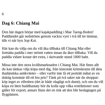
6
Dag 6: Chiang Mai
Den här dagen börjar med kajakpaddling i Mae Taeng-floden!
Paddlandet går nedströms genom vackra vyer i två till tre timmar,
tills vi når byn
Sop Kai
.
Här kan du välja om du vill åka tillbaka till Chiang Mai eller
fortsätta paddla i mer strömt vatten innan du åker tillbaka. Vill du
paddla vidare kostar det extra, i skrivande stund 1800 baht.
Missa inte den stora kvällsmarknaden i Chiang Mai. Här finns allt
du kan tänkas vilja köpa med dig, från kinesiskt krimskrams till äkta
thailändska antikviteter – eller varför inte få ett porträtt målat av en
duktig konstnär till ett bra pris? Tänk på två saker när du shoppar:
köp inget av elfenben (det är både olagligt och dumt), och om du vill
köpa en liten buddhastaty bör du kolla upp vilka restriktioner som
gäller för export, annars finns det en risk att den blir beslagtagen på
flygplatsen.