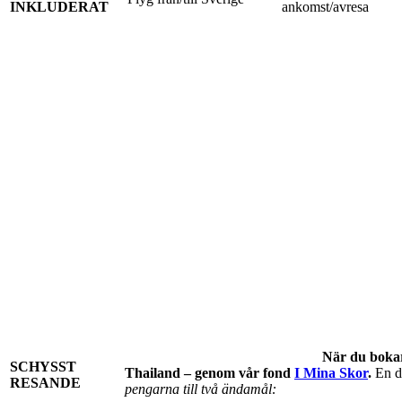
INKLUDERAT
ankomst/avresa
När du bokar 
SCHYSST
Thailand – genom vår fond
I Mina Skor
.
En de
RESANDE
pengarna till två ändamål: