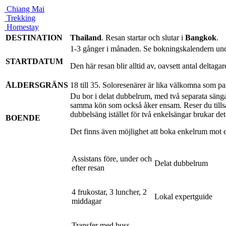
Chiang Mai
Trekking
Homestay
DESTINATION
Thailand
. Resan startar och slutar i
Bangkok
.
1-3 gånger i månaden. Se bokningskalendern un
STARTDATUM
Den här resan blir alltid av, oavsett antal deltag
ÅLDERSGRÄNS
18 till 35. Soloresenärer är lika välkomna som 
Du bor i delat dubbelrum, med två separata sän
samma kön som också åker ensam. Reser du tillsa
dubbelsäng istället för två enkelsängar brukar det 
BOENDE
Det finns även möjlighet att boka enkelrum mot e
Assistans före, under och
Delat dubbelrum
efter resan
4 frukostar, 3 luncher, 2
Lokal expertguide
middagar
Transfer med buss,