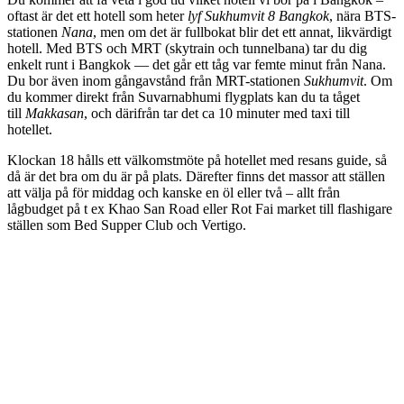
oftast är det ett hotell som heter
lyf Sukhumvit 8 Bangkok
, nära BTS-
stationen
Nana
, men om det är fullbokat blir det ett annat, likvärdigt
hotell. Med BTS och MRT (skytrain och tunnelbana) tar du dig
enkelt runt i Bangkok — det går ett tåg var femte minut från Nana.
Du bor även inom gångavstånd från MRT-stationen
Sukhumvit
. Om
du kommer direkt från Suvarnabhumi flygplats kan du ta tåget
till
Makkasan
, och därifrån tar det ca 10 minuter med taxi till
hotellet.
Klockan 18 hålls ett välkomstmöte på hotellet med resans guide, så
då är det bra om du är på plats. Därefter finns det massor att ställen
att välja på för middag och kanske en öl eller två – allt från
lågbudget på t ex Khao San Road eller Rot Fai market till flashigare
ställen som Bed Supper Club och Vertigo.