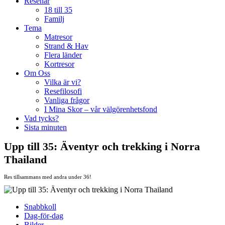
Resenär
18 till 35
Familj
Tema
Matresor
Strand & Hav
Flera länder
Kortresor
Om Oss
Vilka är vi?
Resefilosofi
Vanliga frågor
I Mina Skor – vår välgörenhetsfond
Vad tycks?
Sista minuten
Upp till 35: Äventyr och trekking i Norra
Thailand
Res tillsammans med andra under 36!
Snabbkoll
Dag-för-dag
Bilder