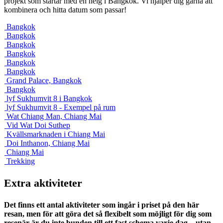
projekt som startar med en helg i Bangkok. Vi hjälper dig gärna att
kombinera och hitta datum som passar!
Bangkok
Bangkok
Bangkok
Bangkok
Bangkok
Bangkok
Grand Palace, Bangkok
Bangkok
lyf Sukhumvit 8 i Bangkok
lyf Sukhumvit 8 - Exempel på rum
Wat Chiang Man, Chiang Mai
Vid Wat Doi Suthep
Kvällsmarknaden i Chiang Mai
Doi Inthanon, Chiang Mai
Chiang Mai
Trekking
Extra aktiviteter
Det finns ett antal aktiviteter som ingår i priset på den här
resan, men för att göra det så flexibelt som möjligt för dig som
resenär är du inte bunden till ett fast schema varje dag – utan