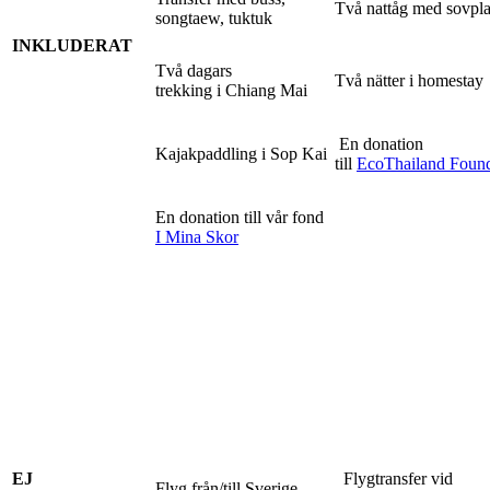
Två nattåg med sovpla
songtaew, tuktuk
INKLUDERAT
Två dagars
Två nätter i homestay
trekking i Chiang Mai
En donation
Kajakpaddling i Sop Kai
till
EcoThailand Found
En donation till vår fond
I Mina Skor
EJ
Flygtransfer vid
Flyg från/till Sverige