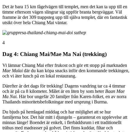
Det är bara 15 km fågelvägen till templet, men det kan ta upp till en
timme eftersom vägen slingrar sig uppför branta bergväggar. Väl
framme är det 309 trappsteg upp till själva templet, där en fantastisk
utsikt över hela Chiang Mai väntar.
4
Dag 4: Chiang Mai/Mae Ma Nai (trekking)
Vi lämnar Chiang Mai efter frukost och gör ett stopp på marknaden
Mae Malai
där du kan köpa snacks inför den kommande trekkingen,
och vi äter lunch på en lokal restaurang.
Därefter är det dags för trekking! Dagens vandring tar ca 4 timmar
och är på ca 8 kilometer. Målet är en liten by som heter
Baan Mae
Ma Nai
. Här bor ungefär 20 familjer från Karen-folket, en av norra
Thailands minoritetsbefolkningar med ursprung i Burma.
Du bjuds på hemlagad middag och har möjlighet att se hur
familjerna bor. Det här mitt i djungeln – garanterat en upplevelse att
minnas länge! Boendet är enkelt, i flerbäddsrum i ett traditionellt
trähus med madrasser på golvet. Det finns kuddar, filtar och