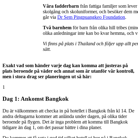
Våra fadderbarn
från fattiga familjer som lev
skolgång och skoluniformer, och besöker dem med 
går via
Dr Sem Pingpuangkeo Foundation
.
Två barnhem
för barn från olika hill tribes (
olika anledningar inte kan bo kvar hemma, och v
Vi finns på plats i Thailand och följer upp allt 
sätt.
Exakt vad som händer varje dag kan komma att justeras på
plats beroende på väder och annat som är utanför vår kontroll,
men i stora drag ser planeringen ut så här:
1
Dag 1: Ankomst Bangkok
Du är välkommen att checka in på hotellet i Bangkok från kl 14. De
andra deltagarna kommer att anlända under dagen, på olika tider
beroende på flygen. Det är inga problem att komma till Bangkok
tidigare än dag 1, om det passar bättre i dina planer.
Du kommer att få veta i god tid vilket hotell vi bor på i Bangkok –