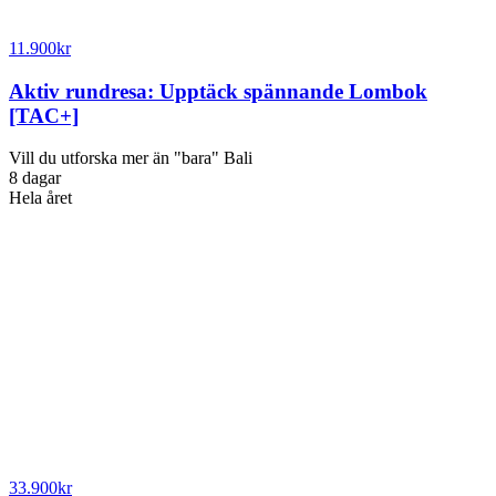
11.900
kr
Aktiv rundresa: Upptäck spännande Lombok
[TAC+]
Vill du utforska mer än "bara" Bali
8 dagar
Hela året
33.900
kr