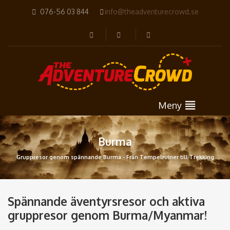
076-56 03 844
info@theadventurecrowd.se
Meny
Burma
Gruppresor genom spännande Burma - Från Tempelruiner till Trekking
Spännande äventyrsresor och aktiva
gruppresor genom Burma/Myanmar!