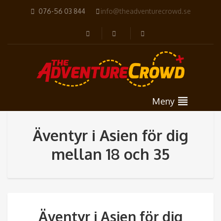
076-56 03 844
info@theadventurecrowd.se
Meny
Äventyr i Asien för dig
mellan 18 och 35
Äventyr i Asien för dig