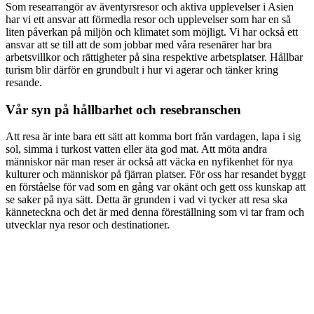
Som researrangör av äventyrsresor och aktiva upplevelser i Asien
har vi ett ansvar att förmedla resor och upplevelser som har en så
liten påverkan på miljön och klimatet som möjligt. Vi har också ett
ansvar att se till att de som jobbar med våra resenärer har bra
arbetsvillkor och rättigheter på sina respektive arbetsplatser. Hållbar
turism blir därför en grundbult i hur vi agerar och tänker kring
resande.
Vår syn på hållbarhet och resebranschen
Att resa är inte bara ett sätt att komma bort från vardagen, lapa i sig
sol, simma i turkost vatten eller äta god mat. Att möta andra
människor när man reser är också att väcka en nyfikenhet för nya
kulturer och människor på fjärran platser. För oss har resandet byggt
en förståelse för vad som en gång var okänt och gett oss kunskap att
se saker på nya sätt. Detta är grunden i vad vi tycker att resa ska
känneteckna och det är med denna föreställning som vi tar fram och
utvecklar nya resor och destinationer.