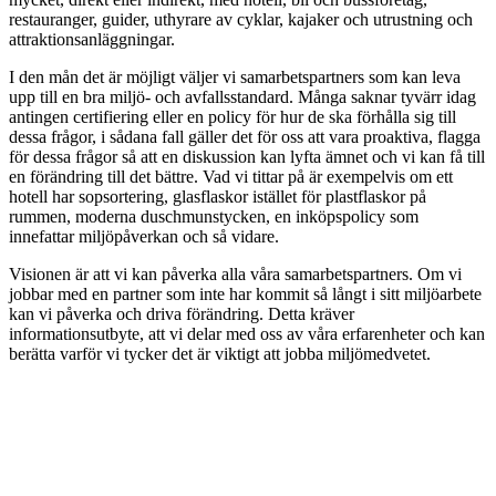
restauranger, guider, uthyrare av cyklar, kajaker och utrustning och
attraktionsanläggningar.
I den mån det är möjligt väljer vi samarbetspartners som kan leva
upp till en bra miljö- och avfallsstandard. Många saknar tyvärr idag
antingen certifiering eller en policy för hur de ska förhålla sig till
dessa frågor, i sådana fall gäller det för oss att vara proaktiva, flagga
för dessa frågor så att en diskussion kan lyfta ämnet och vi kan få till
en förändring till det bättre. Vad vi tittar på är exempelvis om ett
hotell har sopsortering, glasflaskor istället för plastflaskor på
rummen, moderna duschmunstycken, en inköpspolicy som
innefattar miljöpåverkan och så vidare.
Visionen är att vi kan påverka alla våra samarbetspartners. Om vi
jobbar med en partner som inte har kommit så långt i sitt miljöarbete
kan vi påverka och driva förändring. Detta kräver
informationsutbyte, att vi delar med oss av våra erfarenheter och kan
berätta varför vi tycker det är viktigt att jobba miljömedvetet.