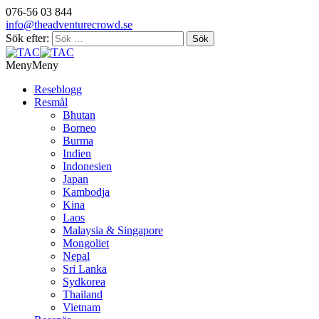
076-56 03 844
info@theadventurecrowd.se
Sök efter:
Meny
Meny
Reseblogg
Resmål
Bhutan
Borneo
Burma
Indien
Indonesien
Japan
Kambodja
Kina
Laos
Malaysia & Singapore
Mongoliet
Nepal
Sri Lanka
Sydkorea
Thailand
Vietnam