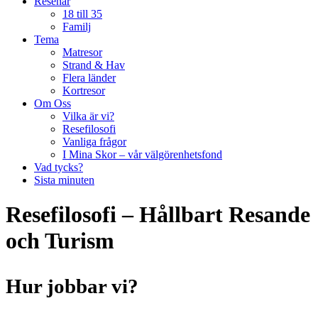
Resenär
18 till 35
Familj
Tema
Matresor
Strand & Hav
Flera länder
Kortresor
Om Oss
Vilka är vi?
Resefilosofi
Vanliga frågor
I Mina Skor – vår välgörenhetsfond
Vad tycks?
Sista minuten
Resefilosofi – Hållbart Resande
och Turism
Hur jobbar vi?