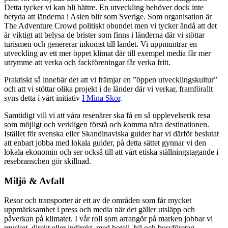
Detta tycker vi kan bli bättre. En utveckling behöver dock inte
betyda att länderna i Asien blir som Sverige. Som organisation är
The Adventure Crowd politiskt obundet men vi tycker ändå att det
är viktigt att belysa de brister som finns i länderna där vi stöttar
turismen och genererar inkomst till landet. Vi uppmuntrar en
utveckling av ett mer öppet klimat där till exempel media får mer
utrymme att verka och fackföreningar får verka fritt.
Praktiskt så innebär det att vi främjar en ”öppen utvecklingskultur”
och att vi stöttar olika projekt i de länder där vi verkar, framförallt
syns detta i vårt initiativ
I Mina Skor
.
Samtidigt vill vi att våra resenärer ska få en så upplevelserik resa
som möjligt och verkligen förstå och komma nära destinationen.
Istället för svenska eller Skandinaviska guider har vi därför beslutat
att enbart jobba med lokala guider, på detta sättet gynnar vi den
lokala ekonomin och ser också till att vårt etiska ställningstagande i
resebranschen gör skillnad.
Miljö & Avfall
Resor och transporter är ett av de områden som får mycket
uppmärksamhet i press och media när det gäller utsläpp och
påverkan på klimatet. I vår roll som arrangör på marken jobbar vi
mycket, direkt eller indirekt, med hotell, bil och bussföretag,