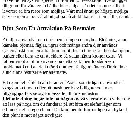
Travelife, ett system speciellt utformat för reseaktörer. Detta ligger
till grund för våra egna hållbarhetsstadgar när det kommer till att
leverera så bra resor som möjligt. Vårt mål är att ge högsta möjliga
service men att också alltid jobba på att bli bättre – i en hållbar anda.
Djur Som En Attraktion På Resmålet
Att djur används inom turismen är ingen en nyhet. Elefanter, apor,
kameler, björnar, fåglar, tigrar och många andra djur används
systematiskt som en attraktion för att locka turister att besöka jippon,
parker eller bara ge en gycklare på gatan några kronor extra. Vi
jobbar emot att djur används på detta sätt, men förstår även
problematiken i att detta förekommer i fattigare länder där det inte
alltid finns resurser eller alternativ.
Ett exempel på detta är elefanter i Asien som tidigare användes i
skogsbruket, men efter att maskiner blev billigare och mer
tillgängliga fick se sig förpassade till turistindustrin.
Elefantridning ingår inte på någon av våra resor
, och vi ber dig
att läsa på noga om du funderar på att hitta ett elefantläger som
erbjuder det på egen hand. Då kommer du förmodligen att byta ut
den planen mot något trevligare.