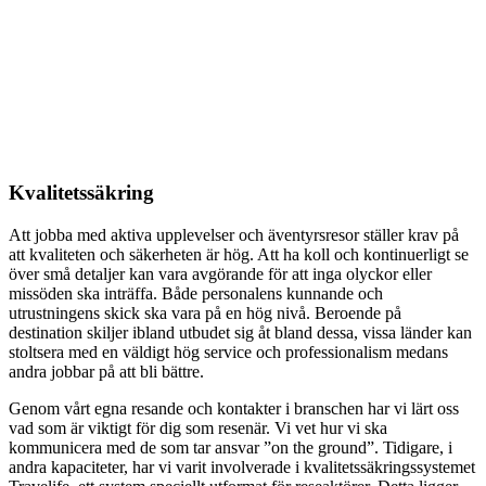
Kvalitetssäkring
Att jobba med aktiva upplevelser och äventyrsresor ställer krav på
att kvaliteten och säkerheten är hög. Att ha koll och kontinuerligt se
över små detaljer kan vara avgörande för att inga olyckor eller
missöden ska inträffa. Både personalens kunnande och
utrustningens skick ska vara på en hög nivå. Beroende på
destination skiljer ibland utbudet sig åt bland dessa, vissa länder kan
stoltsera med en väldigt hög service och professionalism medans
andra jobbar på att bli bättre.
Genom vårt egna resande och kontakter i branschen har vi lärt oss
vad som är viktigt för dig som resenär. Vi vet hur vi ska
kommunicera med de som tar ansvar ”on the ground”. Tidigare, i
andra kapaciteter, har vi varit involverade i kvalitetssäkringssystemet