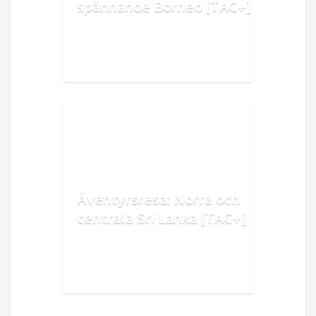
spännande Borneo [TAC+]
Äventyrsresa: Norra och
centrala Sri Lanka [TAC+]