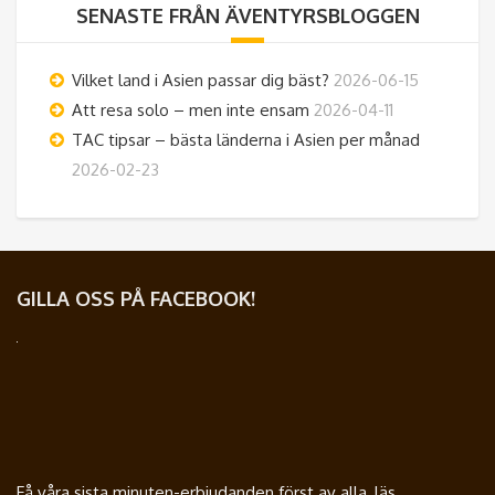
SENASTE FRÅN ÄVENTYRSBLOGGEN
Vilket land i Asien passar dig bäst?
2026-06-15
Att resa solo – men inte ensam
2026-04-11
TAC tipsar – bästa länderna i Asien per månad
2026-02-23
GILLA OSS PÅ FACEBOOK!
Få våra sista minuten-erbjudanden först av alla, läs