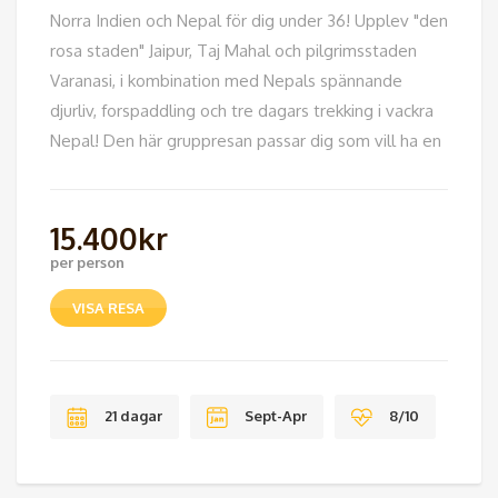
Norra Indien och Nepal för dig under 36! Upplev "den
rosa staden" Jaipur, Taj Mahal och pilgrimsstaden
Varanasi, i kombination med Nepals spännande
djurliv, forspaddling och tre dagars trekking i vackra
Nepal! Den här gruppresan passar dig som vill ha en
15.400
kr
per person
VISA RESA
21 dagar
Sept-Apr
8/10