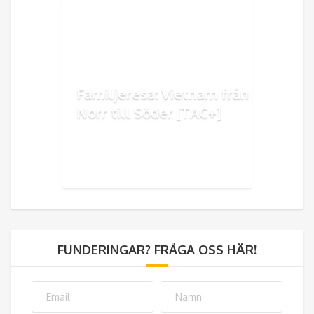
Familjeresa: Vietnam från
Norr till Söder [TAC+]
FUNDERINGAR? FRÅGA OSS HÄR!