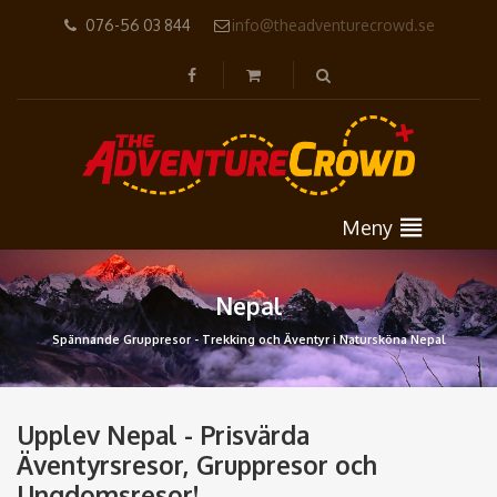
076-56 03 844
info@theadventurecrowd.se
Meny
Nepal
Spännande Gruppresor - Trekking och Äventyr i Natursköna Nepal
Upplev Nepal - Prisvärda
Äventyrsresor, Gruppresor och
Ungdomsresor!