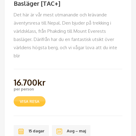
Basläger [TAC+]
Det här är vår mest utmanande och krävande
äventyrsresa till Nepal. Den bjuder på trekking i
världsklass, från Phakding till Mount Everests
basläger. Därifrån har du en fantastisk utsikt över
världens högsta berg, och vi vågar lova att du inte
blir
16.700
kr
per person
VISA RESA
15 dagar
Aug – maj