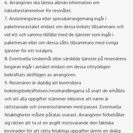
6. Arrangören ska lämna allmän information om
hälsobestämmelser för resmålet.
7. Anslutningsresa eller specialarrangemang ingår i
paketreseavtalet endast om dessa bokats tillsammans och
vid ett och samma tillfälle med de tjänster som ingår i
paketresan eller om dessa sålts tillsammans med övriga
tjänster för ett totalpris.
8. Eventuella önskemål eller särskilda tjänster på resenärens
begäran ingår i avtalet endast om dessa uttryckligen
bekräftats skriftligen av arrangören.
9. Resenären är skyldig att kontrollera
bokningsbekräftelsen/resehandlingarna så snart de erhållits
och att alla uppgifter stämmer inklusive att namn är
rättstavade och överensstämmer med passet. Eventuella
felaktigheter måste påtalas snarast. Arrangören förbehåller
sig rätten att ta ut en avgift motsvarande den faktiska
kostnaden för att rätta felaktiga uppgifter jämte en skälig