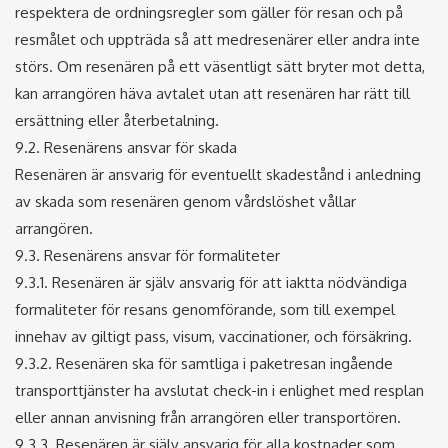
respektera de ordningsregler som gäller för resan och på
resmålet och uppträda så att medresenärer eller andra inte
störs. Om resenären på ett väsentligt sätt bryter mot detta,
kan arrangören häva avtalet utan att resenären har rätt till
ersättning eller återbetalning.
9.2. Resenärens ansvar för skada
Resenären är ansvarig för eventuellt skadestånd i anledning
av skada som resenären genom vårdslöshet vållar
arrangören.
9.3. Resenärens ansvar för formaliteter
9.3.1. Resenären är själv ansvarig för att iaktta nödvändiga
formaliteter för resans genomförande, som till exempel
innehav av giltigt pass, visum, vaccinationer, och försäkring.
9.3.2. Resenären ska för samtliga i paketresan ingående
transporttjänster ha avslutat check-in i enlighet med resplan
eller annan anvisning från arrangören eller transportören.
9.3.3. Resenären är själv ansvarig för alla kostnader som