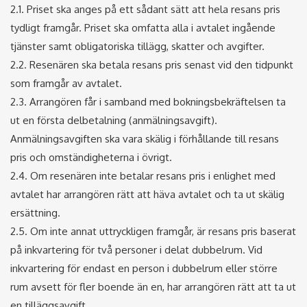
2.1. Priset ska anges på ett sådant sätt att hela resans pris
tydligt framgår. Priset ska omfatta alla i avtalet ingående
tjänster samt obligatoriska tillägg, skatter och avgifter.
2.2. Resenären ska betala resans pris senast vid den tidpunkt
som framgår av avtalet.
2.3. Arrangören får i samband med bokningsbekräftelsen ta
ut en första delbetalning (anmälningsavgift).
Anmälningsavgiften ska vara skälig i förhållande till resans
pris och omständigheterna i övrigt.
2.4. Om resenären inte betalar resans pris i enlighet med
avtalet har arrangören rätt att häva avtalet och ta ut skälig
ersättning.
2.5. Om inte annat uttryckligen framgår, är resans pris baserat
på inkvartering för två personer i delat dubbelrum. Vid
inkvartering för endast en person i dubbelrum eller större
rum avsett för fler boende än en, har arrangören rätt att ta ut
en tilläggsavgift.