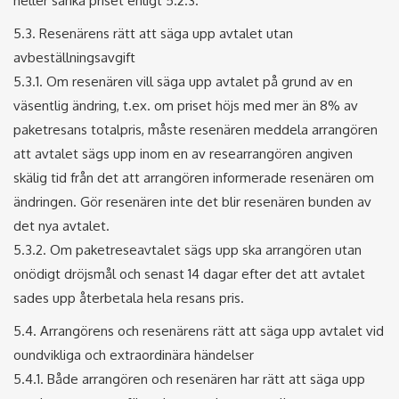
heller sänka priset enligt 5.2.3.
5.3. Resenärens rätt att säga upp avtalet utan
avbeställningsavgift
5.3.1. Om resenären vill säga upp avtalet på grund av en
väsentlig ändring, t.ex. om priset höjs med mer än 8% av
paketresans totalpris, måste resenären meddela arrangören
att avtalet sägs upp inom en av researrangören angiven
skälig tid från det att arrangören informerade resenären om
ändringen. Gör resenären inte det blir resenären bunden av
det nya avtalet.
5.3.2. Om paketreseavtalet sägs upp ska arrangören utan
onödigt dröjsmål och senast 14 dagar efter det att avtalet
sades upp återbetala hela resans pris.
5.4. Arrangörens och resenärens rätt att säga upp avtalet vid
oundvikliga och extraordinära händelser
5.4.1. Både arrangören och resenären har rätt att säga upp