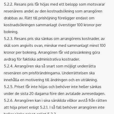
5.2.2. Resans pris får höjas med ett belopp som motsvarar
resenärens andel av den kostnadsökning som arrangören
drabbas av. Rätt till prishöjning föreligger endast om
kostnadsökningen sammanlagt överstiger 100 kronor per
bokning.
5.2.3. Resans pris ska sänkas om arrangörens kostnader, av
skäl som angivits ovan, minskar med sammanlagt minst 100
kronor per bokning. Arrangören får vid prissänkning göra
avdrag för faktiska administrativa kostnader.
5.2.4. Arrangören ska så snart som möjligt underrätta
resenären om prisförändringarna. Underrättelsen ska
innehålla en motivering till ändringen och en uträkning.
5.2.5. Priset får inte höjas och behöver inte heller sänkas
under de sista 20 dagarna före den avtalade avresedagen.
5.2.6. Arrangören kan i sina särskilda villkor avstå från rätten
att höja priset enligt 5.2.1. I så fall behöver arrangören inte