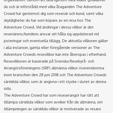
du och är införstådd med vilka åtaganden The Adventure
Crowd har gentemot dig som resenär och kund, samt vilka
skyldigheter du har som köpare av en resa hos The
Adventure Crowd. Vid ändringar i dessa villkor är det
resenärens/kundens ansvar att hålla sig uppdaterad vid
justeringar och eventuella tillägg. De aktuella villkoren gäller
i alla instanser, gamla eller föregående versioner av The
Adventure Crowds resevillkor kan inte åberopas i efterhand.
Resevillkoren är baserade på Svenska Resebyrå- och
Arrangörsföreningens (SRF) allmänna villkor överenskomna
inom branschen den 28 juni 2018 och The Adventure Crowds
särskilda villkor, som är angivna i ett stycke i slutet av denna
sida.
The Adventure Crowd har som researrangör har rätt att
tillämpa särskilda villkor som avviker från de allmänna, om
tillämpningen av särskilda villkor är motiverade av resans