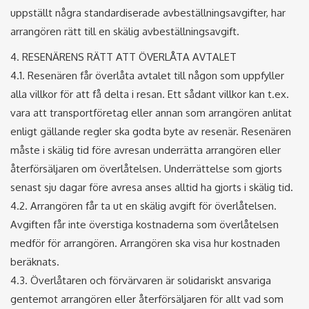
uppställt några standardiserade avbeställningsavgifter, har
arrangören rätt till en skälig avbeställningsavgift.
4. RESENÄRENS RÄTT ATT ÖVERLÅTA AVTALET
4.1. Resenären får överlåta avtalet till någon som uppfyller
alla villkor för att få delta i resan. Ett sådant villkor kan t.ex.
vara att transportföretag eller annan som arrangören anlitat
enligt gällande regler ska godta byte av resenär. Resenären
måste i skälig tid före avresan underrätta arrangören eller
återförsäljaren om överlåtelsen. Underrättelse som gjorts
senast sju dagar före avresa anses alltid ha gjorts i skälig tid.
4.2. Arrangören får ta ut en skälig avgift för överlåtelsen.
Avgiften får inte överstiga kostnaderna som överlåtelsen
medför för arrangören. Arrangören ska visa hur kostnaden
beräknats.
4.3. Överlåtaren och förvärvaren är solidariskt ansvariga
gentemot arrangören eller återförsäljaren för allt vad som