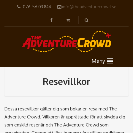
076-56 03 844
info@theadventurecrowd.se
Meny
Resevillkor
Dessa resevillkor gäller dig som bokar en resa med The
Adventure Crowd. Villkoren är upprättade för att skydda dig
som enskild resenär och The Adventure Crowd som
organisation. Genom att läsa igenom våra villkor godkänner