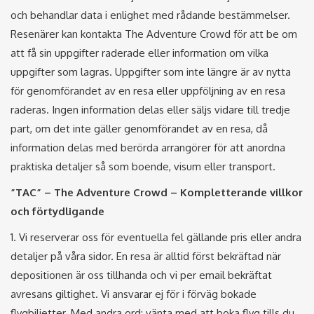
och behandlar data i enlighet med rådande bestämmelser.
Resenärer kan kontakta The Adventure Crowd för att be om
att få sin uppgifter raderade eller information om vilka
uppgifter som lagras. Uppgifter som inte längre är av nytta
för genomförandet av en resa eller uppföljning av en resa
raderas. Ingen information delas eller säljs vidare till tredje
part, om det inte gäller genomförandet av en resa, då
information delas med berörda arrangörer för att anordna
praktiska detaljer så som boende, visum eller transport.
”TAC” – The Adventure Crowd – Kompletterande villkor
och förtydligande
1. Vi reserverar oss för eventuella fel gällande pris eller andra
detaljer på våra sidor. En resa är alltid först bekräftad när
depositionen är oss tillhanda och vi per email bekräftat
avresans giltighet. Vi ansvarar ej för i förväg bokade
flygbiljetter. Med andra ord: vänta med att boka flyg tills du