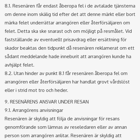
8.1. Resenären får endast åberopa fel i de avtalade tjänsterna
om denne inom skälig tid efter det att denne märkt eller bort
märka felet underrättar arrangören eller återförsäljaren om
felet. Detta ska ske snarast och om möjligt på resmålet. Vid
fastställande av eventuellt prisavdrag eller ersättning för
skador beaktas den tidpunkt då resenären reklamerat om ett
sådant meddelande hade inneburit att arrangören kunde ha
avhjälpt felet.
8.2. Utan hinder av punkt 8.1 får resenären åberopa fel om
arrangören eller återförsäljaren har handlat grovt vårdslöst
eller i strid mot tro och heder.
9. RESENÄRENS ANSVAR UNDER RESAN
9.1. Arrangörens anvisningar
Resenären är skyldig att följa de anvisningar för resans
genomförande som lämnas av reseledaren eller av annan
person som arrangören anlitar. Resenären är skyldig att