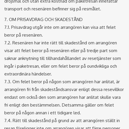
dröjsmål och utan extra kostnad om paketresan innefattar
transport och resenären befinner sig på resmålet.
7. OM PRISAVDRAG OCH SKADESTÅND
7.1. Prisavdrag utgår inte om arrangören kan visa att felet
beror på resenären.
7.2. Resenären har inte rätt till skadestånd om arrangören
visar att felet beror på resenären eller på tredje part som
saknar anknytning till tillhandahållandet av resetjänster som
ingår i paketresan, eller om felet beror på oundvikliga och
extraordinära händelser.
7.3. Om felet beror på någon som arrangören har anlitat, är
arrangören fri från skadeståndsansvar enligt dessa resevillkor
endast om också den som arrangören har anlitat skulle vara
fri enligt den bestämmelsen. Detsamma gäller om felet
beror på någon annan i ett tidigare led.
7.4. Rätt till skadestånd på grund av att arrangören ställt in
resan föreligger inte om arrangören visar att färre personer