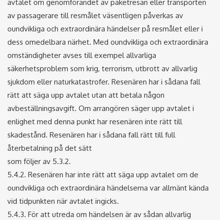
avtalet om genomförandet av paketresan eller transporten
av passagerare till resmålet väsentligen påverkas av
oundvikliga och extraordinära händelser på resmålet eller i
dess omedelbara närhet. Med oundvikliga och extraordinära
omständigheter avses till exempel allvarliga
säkerhetsproblem som krig, terrorism, utbrott av allvarlig
sjukdom eller naturkatastrofer. Resenären har i sådana fall
rätt att säga upp avtalet utan att betala någon
avbeställningsavgift. Om arrangören säger upp avtalet i
enlighet med denna punkt har resenären inte rätt till
skadestånd. Resenären har i sådana fall rätt till full
återbetalning på det sätt
som följer av 5.3.2.
5.4.2. Resenären har inte rätt att säga upp avtalet om de
oundvikliga och extraordinära händelserna var allmänt kända
vid tidpunkten när avtalet ingicks.
5.4.3. För att utreda om händelsen är av sådan allvarlig