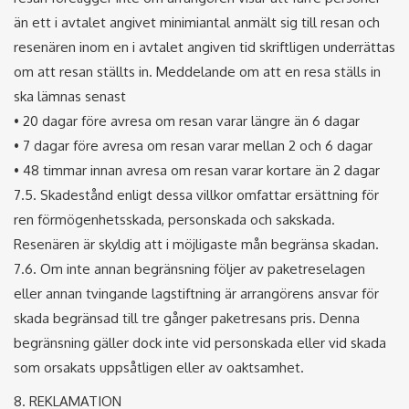
än ett i avtalet angivet minimiantal anmält sig till resan och
resenären inom en i avtalet angiven tid skriftligen underrättas
om att resan ställts in. Meddelande om att en resa ställs in
ska lämnas senast
• 20 dagar före avresa om resan varar längre än 6 dagar
• 7 dagar före avresa om resan varar mellan 2 och 6 dagar
• 48 timmar innan avresa om resan varar kortare än 2 dagar
7.5. Skadestånd enligt dessa villkor omfattar ersättning för
ren förmögenhetsskada, personskada och sakskada.
Resenären är skyldig att i möjligaste mån begränsa skadan.
7.6. Om inte annan begränsning följer av paketreselagen
eller annan tvingande lagstiftning är arrangörens ansvar för
skada begränsad till tre gånger paketresans pris. Denna
begränsning gäller dock inte vid personskada eller vid skada
som orsakats uppsåtligen eller av oaktsamhet.
8. REKLAMATION