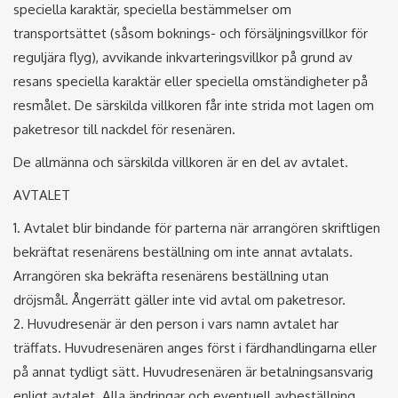
speciella karaktär, speciella bestämmelser om
transportsättet (såsom boknings- och försäljningsvillkor för
reguljära flyg), avvikande inkvarteringsvillkor på grund av
resans speciella karaktär eller speciella omständigheter på
resmålet. De särskilda villkoren får inte strida mot lagen om
paketresor till nackdel för resenären.
De allmänna och särskilda villkoren är en del av avtalet.
AVTALET
1. Avtalet blir bindande för parterna när arrangören skriftligen
bekräftat resenärens beställning om inte annat avtalats.
Arrangören ska bekräfta resenärens beställning utan
dröjsmål. Ångerrätt gäller inte vid avtal om paketresor.
2. Huvudresenär är den person i vars namn avtalet har
träffats. Huvudresenären anges först i färdhandlingarna eller
på annat tydligt sätt. Huvudresenären är betalningsansvarig
enligt avtalet. Alla ändringar och eventuell avbeställning