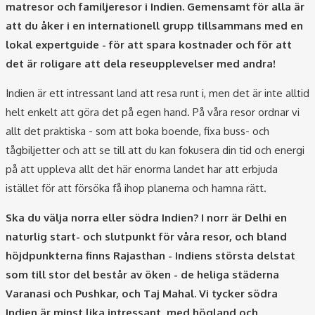
matresor och familjeresor i Indien. Gemensamt för alla är
att du åker i en internationell grupp tillsammans med en
lokal expertguide - för att spara kostnader och för att
det är roligare att dela reseupplevelser med andra!
Indien är ett intressant land att resa runt i, men det är inte alltid
helt enkelt att göra det på egen hand. På våra resor ordnar vi
allt det praktiska - som att boka boende, fixa buss- och
tågbiljetter och att se till att du kan fokusera din tid och energi
på att uppleva allt det här enorma landet har att erbjuda
istället för att försöka få ihop planerna och hamna rätt.
Ska du välja norra eller södra Indien? I norr är Delhi en
naturlig start- och slutpunkt för våra resor, och bland
höjdpunkterna finns Rajasthan - Indiens största delstat
som till stor del består av öken - de heliga städerna
Varanasi och Pushkar, och Taj Mahal. Vi tycker södra
Indien är minst lika intressant, med högland och