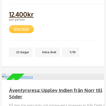
12.400
kr
per person
VISA RESA
22 dagar
Hela året
7/10
Vårt tips
Äventyrsresa: Upplev Indien från Norr till
Söder
På den här prisvärda och intressanta gruppresan från Delhi til