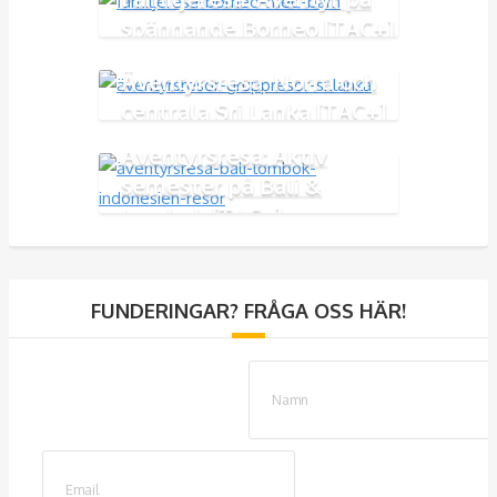
spännande Borneo [TAC+]
Äventyrsresa: Norra och
centrala Sri Lanka [TAC+]
Äventyrsresa: Aktiv
semester på Bali &
Lombok [TAC+]
FUNDERINGAR? FRÅGA OSS HÄR!