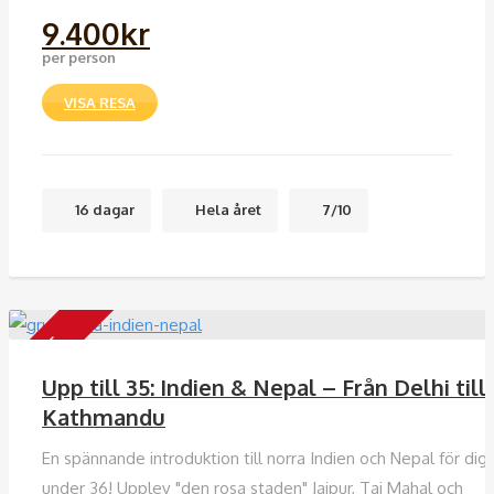
9.400
kr
per person
VISA RESA
16 dagar
Hela året
7/10
18-35
Upp till 35: Indien & Nepal – Från Delhi till
Kathmandu
En spännande introduktion till norra Indien och Nepal för dig
under 36! Upplev "den rosa staden" Jaipur, Taj Mahal och