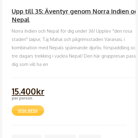
18-35
Upp till 35: Äventyr genom Norra Indien o
Nepal
Norra Indien och Nepal för dig under 36! Upplev "den rosa
staden" Jaipur, Taj Mahal och pilgrimsstaden Varanasi, i
kombination med Nepals spännande djurliv, forspaddling och
tre dagars trekking i vackra Nepal! Den här gruppresan passa
dig som vill ha en
15.400
kr
per person
VISA RESA