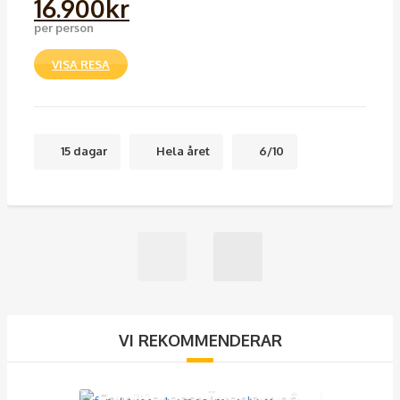
16.900
kr
per person
VISA RESA
15 dagar
Hela året
6/10
VI REKOMMENDERAR
Familjeresa: Äventyr på