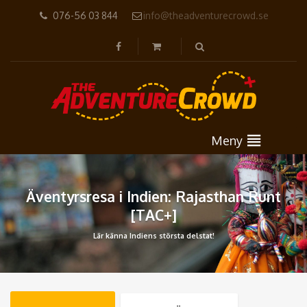
076-56 03 844
info@theadventurecrowd.se
Meny
Äventyrsresa i Indien: Rajasthan Runt
[TAC+]
Lär känna Indiens största delstat!