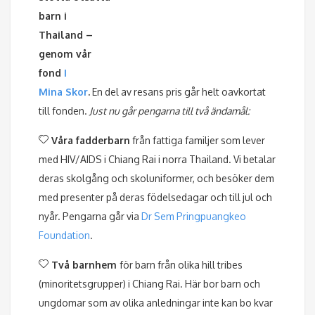
barn i
Thailand –
genom vår
fond
I
Mina Skor
.
En del av resans pris går helt oavkortat
till fonden.
Just nu går pengarna till två ändamål:
Våra fadderbarn
från fattiga familjer som lever
med HIV/AIDS i Chiang Rai i norra Thailand. Vi betalar
deras skolgång och skoluniformer, och besöker dem
med presenter på deras födelsedagar och till jul och
nyår. Pengarna går via
Dr Sem Pringpuangkeo
Foundation
.
Två barnhem
för barn från olika hill tribes
(minoritetsgrupper) i Chiang Rai. Här bor barn och
ungdomar som av olika anledningar inte kan bo kvar