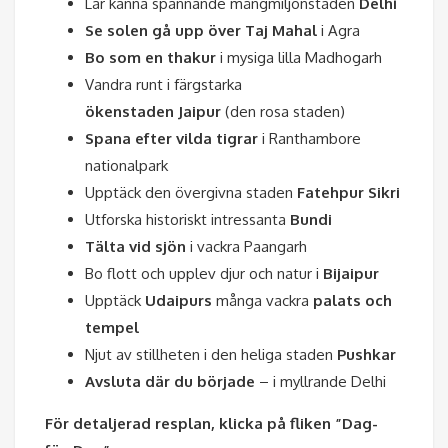
Lär känna spännande mångmiljonstaden
Delhi
Se solen gå upp över Taj Mahal
i
Agra
Bo som en thakur
i mysiga lilla Madhogarh
Vandra runt i färgstarka
ökenstaden Jaipur
(den rosa staden)
Spana efter vilda tigrar
i Ranthambore
nationalpark
Upptäck den övergivna staden
Fatehpur Sikri
Utforska historiskt intressanta
Bundi
Tälta vid sjön
i vackra Paangarh
Bo flott och upplev djur och natur i
Bijaipur
Upptäck
Udaipurs
många vackra
palats och
tempel
Njut av stillheten i den heliga staden
Pushkar
Avsluta där du började
– i myllrande Delhi
För detaljerad resplan, klicka på fliken ”Dag-