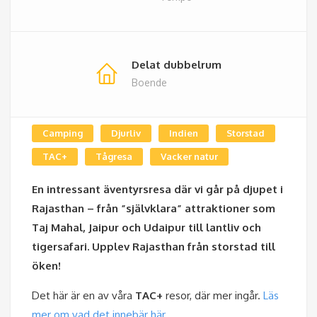
Delat dubbelrum
Boende
Camping
Djurliv
Indien
Storstad
TAC+
Tågresa
Vacker natur
En intressant äventyrsresa där vi går på djupet i
Rajasthan – från ”självklara” attraktioner som
Taj Mahal, Jaipur och Udaipur till lantliv och
tigersafari. Upplev Rajasthan från storstad till
öken!
Det här är en av våra
TAC+
resor, där mer ingår.
Läs
mer om vad det innebär här.