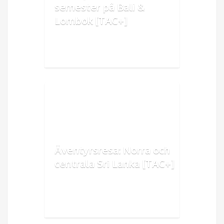
semester på Bali &
Lombok [TAC+]
Äventyrsresa: Norra och
centrala Sri Lanka [TAC+]