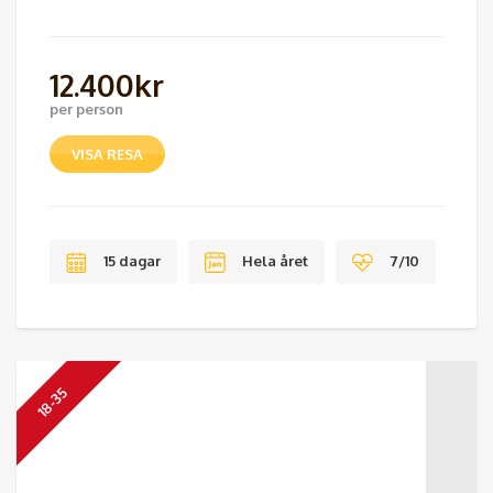
12.400
kr
per person
VISA RESA
15 dagar
Hela året
7/10
18-35