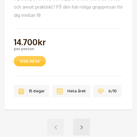
och annat praktiskt? På den här roliga gruppresan för
dig mellan 18
14.700
kr
per person
VISA RESA
15 dagar
Hela året
6/10