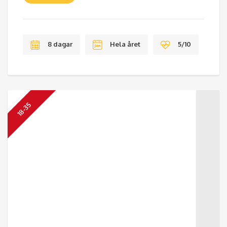
8 dagar
Hela året
5/10
18-35