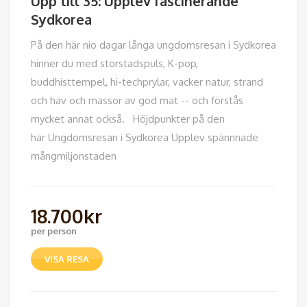
Upp till 35: Upplev fascinerande
Sydkorea
På den här nio dagar långa ungdomsresan i Sydkorea
hinner du med storstadspuls, K-pop,
buddhisttempel, hi-techprylar, vacker natur, strand
och hav och massor av god mat -- och förstås
mycket annat också. Höjdpunkter på den
här Ungdomsresan i Sydkorea Upplev spännnade
mångmiljonstaden
18.700
kr
per person
VISA RESA