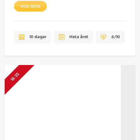
VISA RESA
10 dagar
Hela året
6/10
18-35