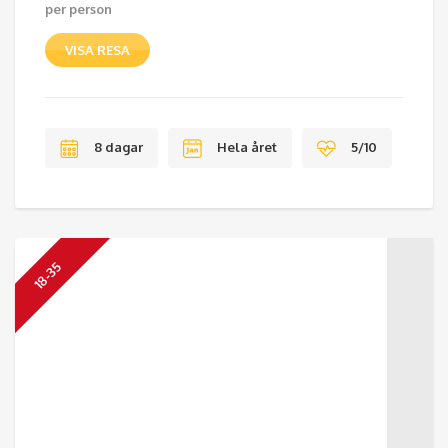
per person
VISA RESA
8 dagar
Hela året
5/10
18-35