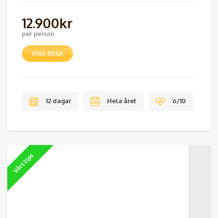
12.900
kr
per person
VISA RESA
12 dagar
Hela året
6/10
Vårt tips