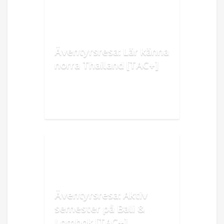
Äventyrsresa: Lär känna
norra Thailand [TAC+]
Äventyrsresa: Aktiv
semester på Bali &
Lombok [TAC+]