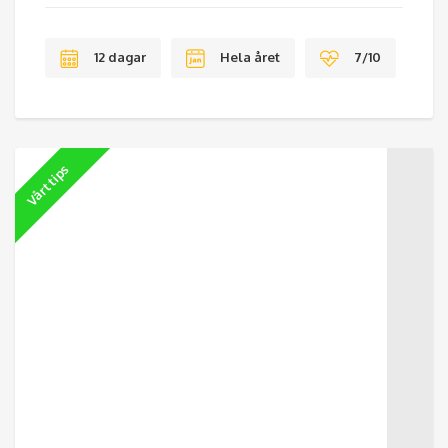
12 dagar
Hela året
7/10
Vårt tips