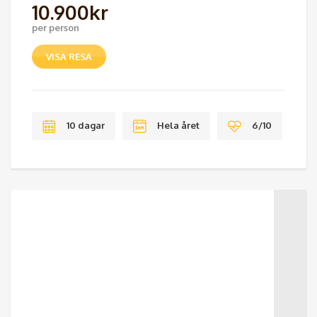
10.900
kr
per person
VISA RESA
10 dagar
Hela året
6/10