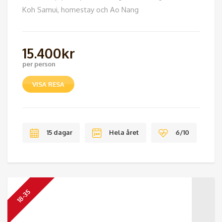
Koh Samui, homestay och Ao Nang
15.400
kr
per person
VISA RESA
15 dagar
Hela året
6/10
18-35