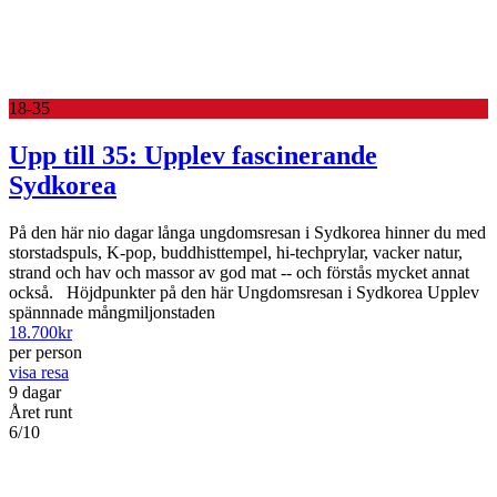
18-35
Upp till 35: Upplev fascinerande
Sydkorea
På den här nio dagar långa ungdomsresan i Sydkorea hinner du med
storstadspuls, K-pop, buddhisttempel, hi-techprylar, vacker natur,
strand och hav och massor av god mat -- och förstås mycket annat
också. Höjdpunkter på den här Ungdomsresan i Sydkorea Upplev
spännnade mångmiljonstaden
18.700
kr
per person
visa resa
9 dagar
Året runt
6/10