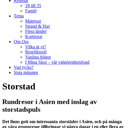
Resenär
18 till 35
Familj
Tema
Matresor
Strand & Hav
Flera länder
Kortresor
Om Oss
Vilka är vi?
Resefilosofi
Vanliga frågor
I Mina Skor – vår välgörenhetsfond
Vad tycks?
Sista minuten
Storstad
Rundresor i Asien med inslag av
storstadspuls
Det finns gott om intressanta storstäder i Asien, och på många
av våra gruppresor tillbringar vi några dagar i en eller flera av