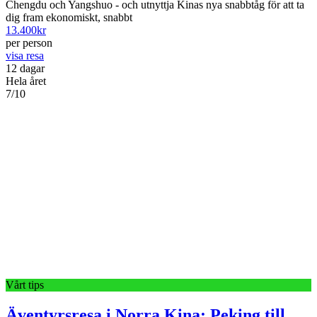
Chengdu och Yangshuo - och utnyttja Kinas nya snabbtåg för att ta
dig fram ekonomiskt, snabbt
13.400
kr
per person
visa resa
12 dagar
Hela året
7/10
Vårt tips
Äventyrsresa i Norra Kina: Peking till