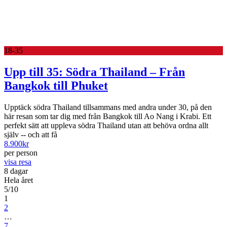
18-35
Upp till 35: Södra Thailand – Från
Bangkok till Phuket
Upptäck södra Thailand tillsammans med andra under 30, på den
här resan som tar dig med från Bangkok till Ao Nang i Krabi. Ett
perfekt sätt att uppleva södra Thailand utan att behöva ordna allt
själv -- och att få
8.900
kr
per person
visa resa
8 dagar
Hela året
5/10
1
2
…
7