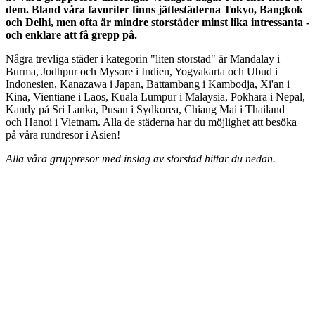
dem. Bland våra favoriter finns jättestäderna Tokyo, Bangkok
och Delhi, men ofta är mindre storstäder minst lika intressanta -
och enklare att få grepp på.
Några trevliga städer i kategorin "liten storstad" är Mandalay i
Burma, Jodhpur och Mysore i Indien, Yogyakarta och Ubud i
Indonesien, Kanazawa i Japan, Battambang i Kambodja, Xi'an i
Kina, Vientiane i Laos, Kuala Lumpur i Malaysia, Pokhara i Nepal,
Kandy på Sri Lanka, Pusan i Sydkorea, Chiang Mai i Thailand
och Hanoi i Vietnam. Alla de städerna har du möjlighet att besöka
på våra rundresor i Asien!
Alla våra gruppresor med inslag av storstad hittar du nedan.