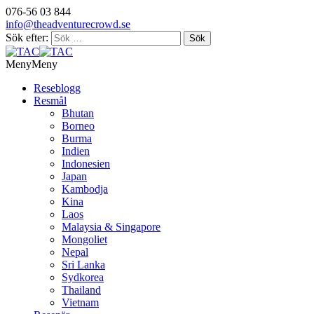
076-56 03 844
info@theadventurecrowd.se
Sök efter:
Meny
Meny
Reseblogg
Resmål
Bhutan
Borneo
Burma
Indien
Indonesien
Japan
Kambodja
Kina
Laos
Malaysia & Singapore
Mongoliet
Nepal
Sri Lanka
Sydkorea
Thailand
Vietnam