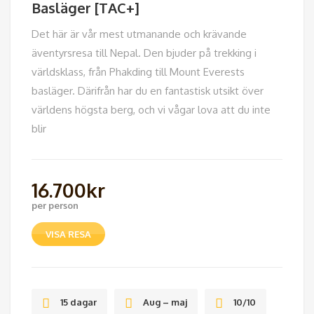
Basläger [TAC+]
Det här är vår mest utmanande och krävande
äventyrsresa till Nepal. Den bjuder på trekking i
världsklass, från Phakding till Mount Everests
basläger. Därifrån har du en fantastisk utsikt över
världens högsta berg, och vi vågar lova att du inte
blir
16.700
kr
per person
VISA RESA
15 dagar
Aug – maj
10/10