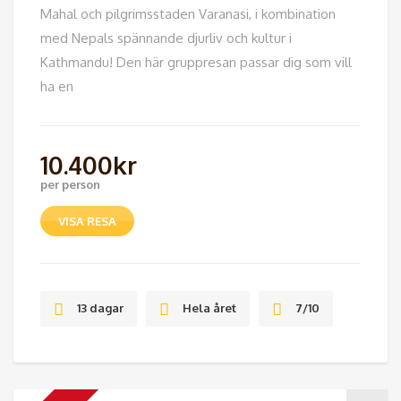
Mahal och pilgrimsstaden Varanasi, i kombination
med Nepals spännande djurliv och kultur i
Kathmandu! Den här gruppresan passar dig som vill
ha en
10.400
kr
per person
VISA RESA
13 dagar
Hela året
7/10