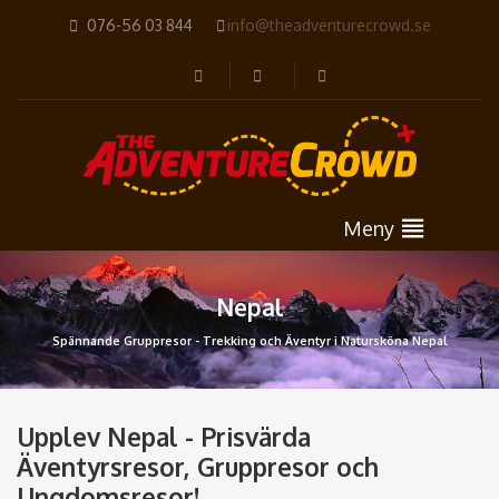
076-56 03 844
info@theadventurecrowd.se
Meny
Nepal
Spännande Gruppresor - Trekking och Äventyr i Natursköna Nepal
Upplev Nepal - Prisvärda
Äventyrsresor, Gruppresor och
Ungdomsresor!