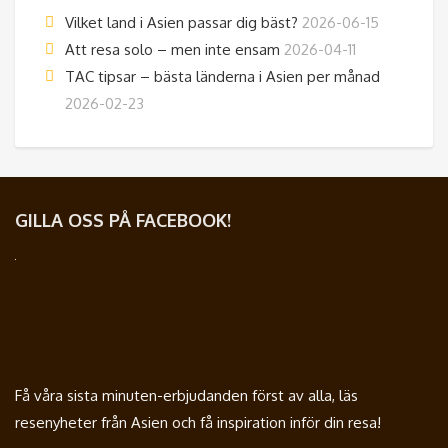
Vilket land i Asien passar dig bäst?
2026-06-15
Att resa solo – men inte ensam
2026-04-11
TAC tipsar – bästa länderna i Asien per månad
2026-02-23
GILLA OSS PÅ FACEBOOK!
Få våra sista minuten-erbjudanden först av alla, läs
resenyheter från Asien och få inspiration inför din resa!