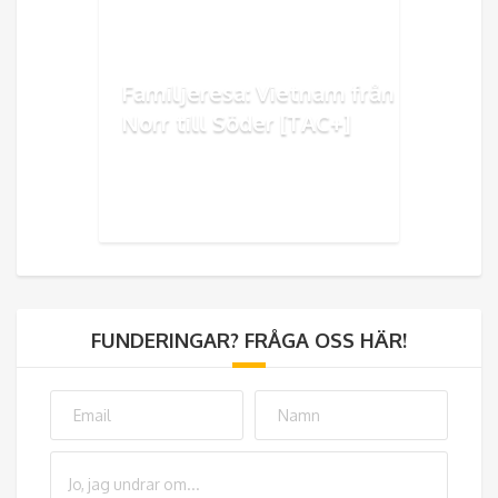
Familjeresa: Vietnam från
Norr till Söder [TAC+]
FUNDERINGAR? FRÅGA OSS HÄR!