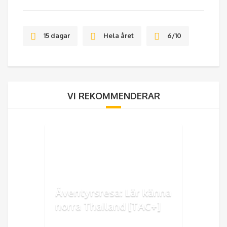
15 dagar
Hela året
6/10
VI REKOMMENDERAR
Äventyrsresa: Lär känna
norra Thailand [TAC+]