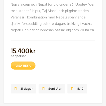
Norra Indien och Nepal för dig under 36! Upplev "den
rosa staden" Jaipur, Taj Mahal och pilgrimsstaden
Varanasi, i kombination med Nepals spännande
djurliv, forspaddling och tre dagars trekking i vackra
Nepal! Den här gruppresan passar dig som vill ha en
15.400
kr
per person
VISA RESA
21 dagar
Sept-Apr
8/10