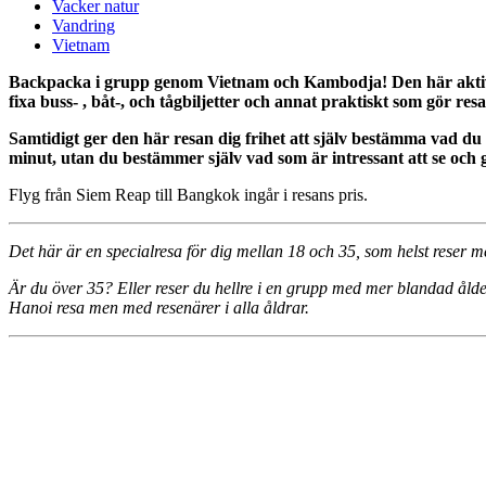
Vacker natur
Vandring
Vietnam
Backpacka i grupp genom Vietnam och Kambodja! Den här aktiva gr
fixa buss- , båt-, och tågbiljetter och annat praktiskt som gör res
Samtidigt ger den här resan dig frihet att själv bestämma vad du
minut, utan du bestämmer själv vad som är intressant att se och g
Flyg från Siem Reap till Bangkok ingår i resans pris.
Det här är en specialresa för dig mellan 18 och 35, som helst reser me
Är du över 35? Eller reser du hellre i en grupp med mer blandad åld
Hanoi resa men med resenärer i alla åldrar.