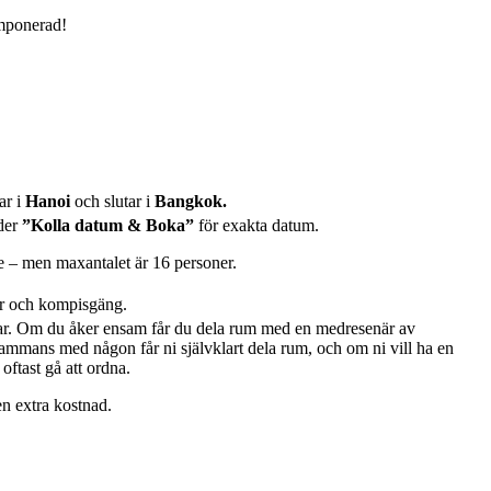
imponerad!
ar i
Hanoi
och slutar i
Bangkok.
der
”Kolla datum & Boka”
för exakta datum.
are – men maxantalet är 16 personer.
par och kompisgäng.
gar. Om du åker ensam får du dela rum med en medresenär av
mmans med någon får ni självklart dela rum, och om ni vill ha en
oftast gå att ordna.
n extra kostnad.