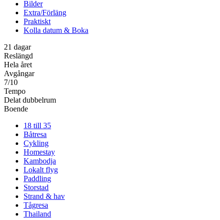
Bilder
Extra/Förläng
Praktiskt
Kolla datum & Boka
21 dagar
Reslängd
Hela året
Avgångar
7/10
Tempo
Delat dubbelrum
Boende
18 till 35
Båtresa
Cykling
Homestay
Kambodja
Lokalt flyg
Paddling
Storstad
Strand & hav
Tågresa
Thailand