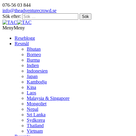
076-56 03 844
info@theadventurecrowd.se
Sök efter:
Meny
Meny
Reseblogg
Resmål
Bhutan
Borneo
Burma
Indien
Indonesien
Japan
Kambodja
Kina
Laos
Malaysia & Singapore
Mongoliet
Nepal
Sri Lanka
Sydkorea
Thailand
Vietnam