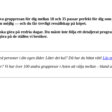
uppresan för dig mellan 18 och 35 passar perfekt för dig som inte
an möjlig — och du får trevligt ressällskap på köpet.
 ska göra på resfria dagar. Du måste inte följa ett detaljerat pro
öra på de ställen vi besöker.
d personer i din egen ålder. Låter det kul? Då har du hittat rätt!
Läs m
er? Vi har över 100 andra gruppresor i Asien att välja mellan – bland 