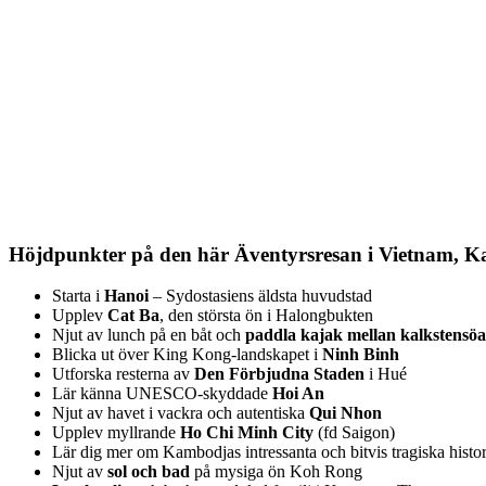
Höjdpunkter på den här Äventyrsresan i Vietnam, 
Starta i
Hanoi
– Sydostasiens äldsta huvudstad
Upplev
Cat Ba
, den största ön i Halongbukten
Njut av lunch på en båt och
paddla kajak mellan kalkstensö
Blicka ut över King Kong-landskapet i
Ninh Binh
Utforska resterna av
Den Förbjudna Staden
i Hué
Lär känna UNESCO-skyddade
Hoi An
Njut av havet i vackra och autentiska
Qui Nhon
Upplev myllrande
Ho Chi Minh City
(fd Saigon)
Lär dig mer om Kambodjas intressanta och bitvis tragiska histor
Njut av
sol och bad
på mysiga ön Koh Rong