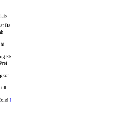
lats
at Ba
nh
Chi
ung Ek
Prei
gkor
till
 fond
I