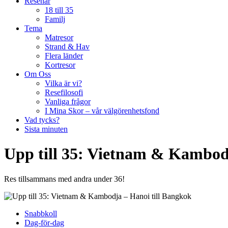
Resenär
18 till 35
Familj
Tema
Matresor
Strand & Hav
Flera länder
Kortresor
Om Oss
Vilka är vi?
Resefilosofi
Vanliga frågor
I Mina Skor – vår välgörenhetsfond
Vad tycks?
Sista minuten
Upp till 35: Vietnam & Kambod
Res tillsammans med andra under 36!
Snabbkoll
Dag-för-dag