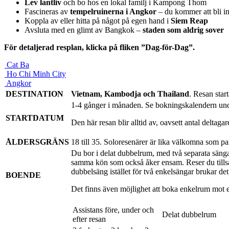
Lev lantliv
och bo hos en lokal familj i Kampong Thom
Fascineras av
tempelruinerna i Angkor
– du kommer att bli 
Koppla av eller hitta på något på egen hand i
Siem Reap
Avsluta med en glimt av Bangkok –
staden som aldrig sover
För detaljerad resplan, klicka på fliken ”Dag-för-Dag”.
Cat Ba
Ho Chi Minh City
Angkor
DESTINATION
Vietnam, Kambodja och Thailand
. Resan start
1-4 gånger i månaden. Se bokningskalendern un
STARTDATUM
Den här resan blir alltid av, oavsett antal deltag
ÅLDERSGRÄNS
18 till 35. Soloresenärer är lika välkomna som 
Du bor i delat dubbelrum, med två separata sän
samma kön som också åker ensam. Reser du tillsa
dubbelsäng istället för två enkelsängar brukar det 
BOENDE
Det finns även möjlighet att boka enkelrum mot e
Assistans före, under och
Delat dubbelrum
efter resan