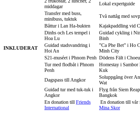
2 frukostar, 2 luncher, 2
Lokal expertguide
middagar
Transfer med buss,
Två nattåg med sovp
minibuss, tuktuk
Båttur i Lan Ha-bukten
Kajakpaddling vid C
Dinhs och Les tempel i
Guidad cykling i Ni
Hoa Lu
Binh
Guidad stadsvandring i
”Ca Phe Bet” i Ho 
INKLUDERAT
Hoi An
Minh City
S21-muséet i Phnom Penh
Dödens Fält i Choe
Tur med flodbåt i Phnom
Homestay i Sambor 
Penh
Kuk
Soluppgång över An
Dagspass till Angkor
Wat
Guidad tur med tuk-tuk i
Flyg från Siem Reap 
Angkor
Bangkok
En donation till
Friends
En donation till vår
International
Mina Skor