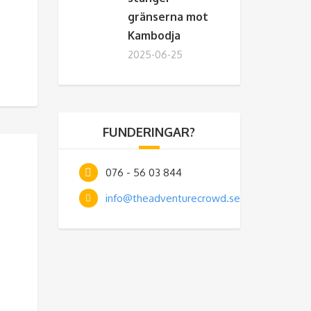
gränserna mot
Kambodja
2025-06-25
FUNDERINGAR?
076 - 56 03 844
info@theadventurecrowd.se