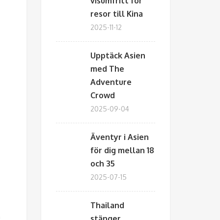
visumfritt för
resor till Kina
2025-11-12
Upptäck Asien
med The
Adventure
Crowd
2025-09-04
Äventyr i Asien
för dig mellan 18
och 35
2025-07-15
Thailand
n
stänger