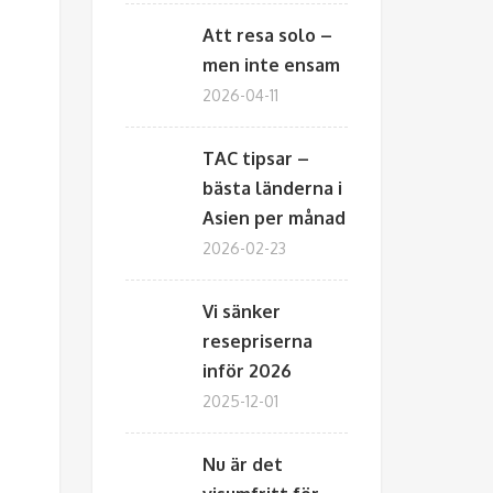
Att resa solo –
men inte ensam
2026-04-11
TAC tipsar –
bästa länderna i
Asien per månad
2026-02-23
Vi sänker
resepriserna
inför 2026
2025-12-01
Nu är det