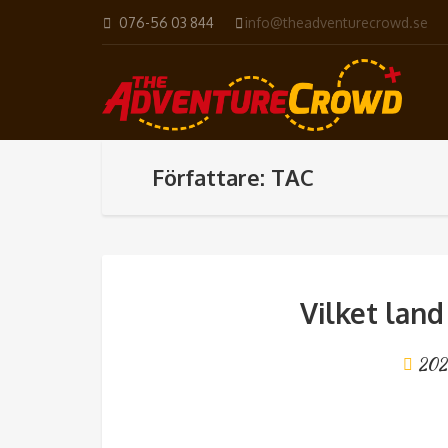
076-56 03 844
info@theadventurecrowd.se
Författare: TAC
Vilket land
202