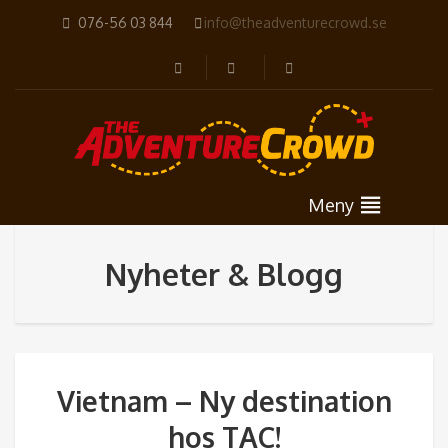
076-56 03 844
info@theadventurecrowd.se
Meny
Nyheter & Blogg
Vietnam – Ny destination
hos TAC!