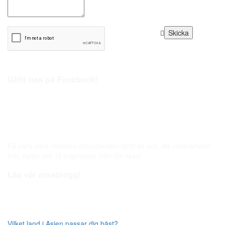
Gilla oss på Facebook!
Få våra sista minuten-erbjudanden först av alla, läs resenyheter
från Asien och få inspiration inför din resa!
Läs vår reseblogg!
Vilket land i Asien passar dig bäst?