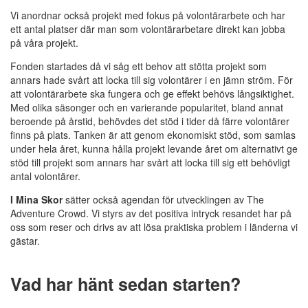
Vi anordnar också projekt med fokus på volontärarbete och har
ett antal platser där man som volontärarbetare direkt kan jobba
på våra projekt.
Fonden startades då vi såg ett behov att stötta projekt som
annars hade svårt att locka till sig volontärer i en jämn ström. För
att volontärarbete ska fungera och ge effekt behövs långsiktighet.
Med olika säsonger och en varierande popularitet, bland annat
beroende på årstid, behövdes det stöd i tider då färre volontärer
finns på plats. Tanken är att genom ekonomiskt stöd, som samlas
under hela året, kunna hålla projekt levande året om alternativt ge
stöd till projekt som annars har svårt att locka till sig ett behövligt
antal volontärer.
I Mina Skor
sätter också agendan för utvecklingen av The
Adventure Crowd. Vi styrs av det positiva intryck resandet har på
oss som reser och drivs av att lösa praktiska problem i länderna vi
gästar.
Vad har hänt sedan starten?