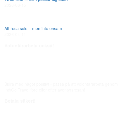
2026-06-15
Att resa solo – men inte ensam
2026-04-11
Volontärarbeta också!
Bidra med något positivt - passa på att volontärarbeta genom
IndiGo Travel före eller efter äventyrsresan!
Betala säkert!