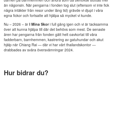
barnen på barnhemmen och andra som då behövde stöttas mer
än någonsin. När pengarna i fonden tog slut (eftersom vi inte fick
några intäkter från resor under lång tid) grävde vi djupt i våra
egna fickor och fortsatte att hjälpa så mycket vi kunde.
Nu – 2026 – är
I Mina Skor
i full gång igen och vi är tacksamma
över att kunna hjälpa till där det behövs som mest. De senaste
åren har pengarna från fonden gått helt oavkortat till våra
fadderbarn, barnhemmen, kastrering av gatuhundar och akut
hjälp när Chiang Rai — där vi har vårt thailandskontor —
drabbades av svåra översvämningar 2024.
Hur bidrar du?