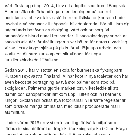
Vårt första uppdrag, 2014, blev ett adoptionscentrum i Bangkok.
Efter besök och förhandlingar med ledningen på centret
beslutade vi att kvartalsvis stötta tre autistiska pojkar som hade
mycket små chanser att någonsin bli adopterade. För att klara sig
någorlunda behövde de skolgång, vård och omsorg. Vi
ombesörjde bland annat transporter till specialpedagoger och en
specialskola där förutsättningarna var bättre för deras utveckling.
Vi var flera gånger själva på plats för att följa upp arbetet och
skaffa en djupare kunskap om situationen för unga
funktionshindrade i Thailand.
Sedan 2015 har vi stöttat en skola för burmesiska flyktingbarn i
Kuraburi i sydvästra Thailand. Vi har köpt in nya toaletter och har
även bekostat borttagning av två stor palmer som stod på
skolgården. Palmerna gjorde marken torr, vilket ledde till att
damm och sandpartiklar lätt kom upp i luften och in i barnens
lungor. Skolan fick också nya fotbollsmål. Vi ersatte tegelstenar,
som orsakat många ömma tår, med lokalt producerade mål i
aluminium.
Under våren 2016 drev vi en insamling för två familjer som
förlorade sina döttrar i en tragisk drunkningsolycka i Chao Praya-
floden i Bangkok. Familjerna hör till Bangkoks fattigaste