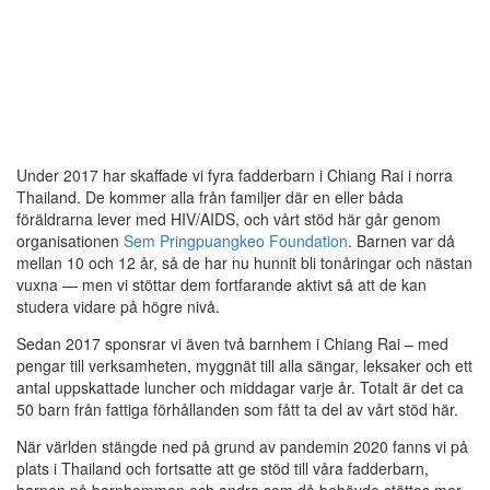
Under 2017 har skaffade vi fyra fadderbarn i Chiang Rai i norra
Thailand. De kommer alla från familjer där en eller båda
föräldrarna lever med HIV/AIDS, och vårt stöd här går genom
organisationen
Sem Pringpuangkeo Foundation
. Barnen var då
mellan 10 och 12 år, så de har nu hunnit bli tonåringar och nästan
vuxna — men vi stöttar dem fortfarande aktivt så att de kan
studera vidare på högre nivå.
Sedan 2017 sponsrar vi även två barnhem i Chiang Rai – med
pengar till verksamheten, myggnät till alla sängar, leksaker och ett
antal uppskattade luncher och middagar varje år. Totalt är det ca
50 barn från fattiga förhållanden som fått ta del av vårt stöd här.
När världen stängde ned på grund av pandemin 2020 fanns vi på
plats i Thailand och fortsatte att ge stöd till våra fadderbarn,