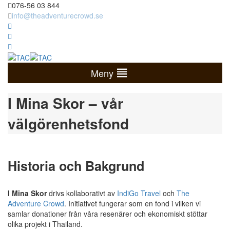
076-56 03 844
info@theadventurecrowd.se
Meny
I Mina Skor – vår
välgörenhetsfond
Historia och Bakgrund
I Mina Skor
drivs kollaborativt av
IndiGo Travel
och
The
Adventure Crowd
. Initiativet fungerar som en fond i vilken vi
samlar donationer från våra resenärer och ekonomiskt stöttar
olika projekt i Thailand.